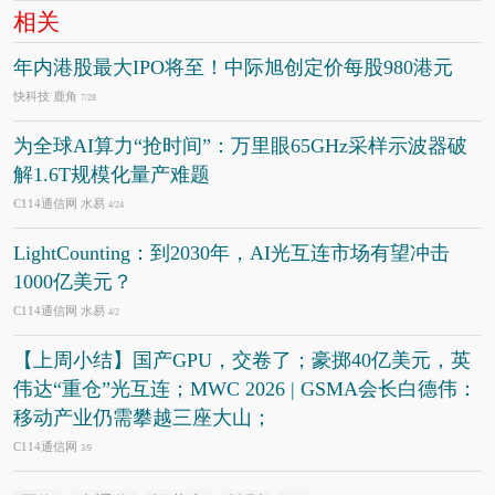
相关
年内港股最大IPO将至！中际旭创定价每股980港元
快科技 鹿角
7/28
为全球AI算力“抢时间”：万里眼65GHz采样示波器破
解1.6T规模化量产难题
C114通信网 水易
4/24
LightCounting：到2030年，AI光互连市场有望冲击
1000亿美元？
C114通信网 水易
4/2
【上周小结】国产GPU，交卷了；豪掷40亿美元，英
伟达“重仓”光互连；MWC 2026 | GSMA会长白德伟：
移动产业仍需攀越三座大山；
C114通信网
3/9