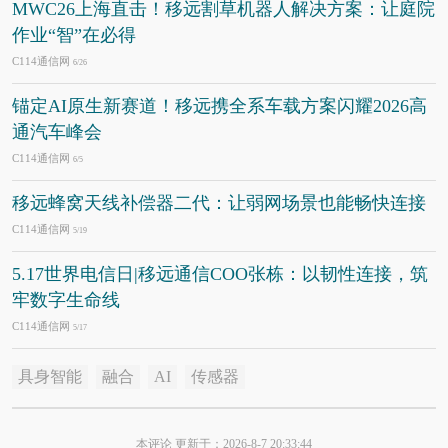
MWC26上海直击！移远割草机器人解决方案：让庭院
作业“智”在必得
C114通信网
6/26
锚定AI原生新赛道！移远携全系车载方案闪耀2026高
通汽车峰会
C114通信网
6/5
移远蜂窝天线补偿器二代：让弱网场景也能畅快连接
C114通信网
5/19
5.17世界电信日|移远通信COO张栋：以韧性连接，筑
牢数字生命线
C114通信网
5/17
具身智能
融合
AI
传感器
本评论 更新于：2026-8-7 20:33:44