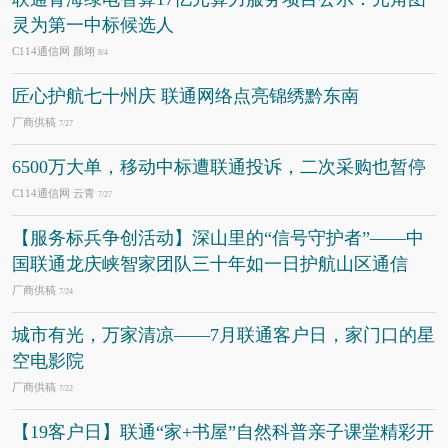
灵为第一中标候选人
C114通信网 颜翊
8/4
匠心护航七十州庆 联通网络点亮锦绣黔东南
厂商供稿
7/27
6500万大单，移动中标遭联通投诉，二次采购也暂停
C114通信网 云青
7/27
【服务标兵争创活动】深山里的“信号守护者”——中
国联通龙庆峡智家团队三十年如一日护航山区通信
厂商供稿
7/24
城市有光，万家清凉——7月联通客户日，家门口的星
空电影院
厂商供稿
7/22
【19客户日】联通“家+书屋”自然科普亲子课堂精彩开