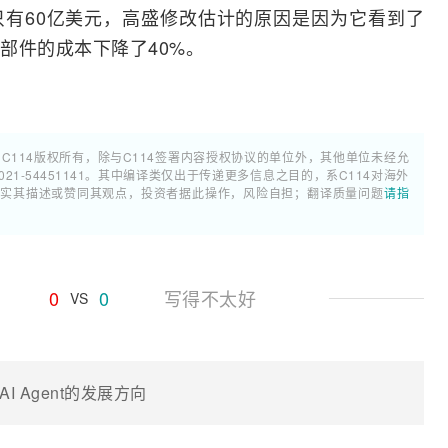
有60亿美元，高盛修改估计的原因是因为它看到了
部件的成本下降了40%。
属C114版权所有，除与C114签署内容授权协议的单位外，其他单位未经允
1-54451141。其中编译类仅出于传递更多信息之目的，系C114对海外
证实其描述或赞同其观点，投资者据此操作，风险自担；翻译质量问题
请指
0
0
写得不太好
VS
 Agent的发展方向