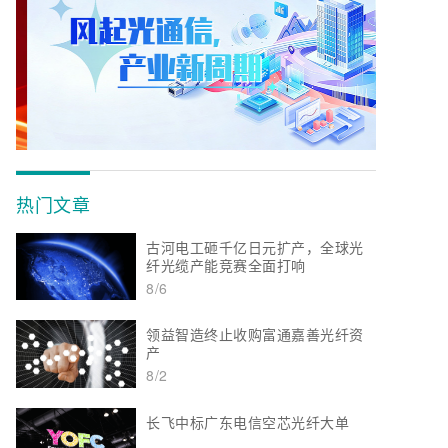
热门文章
古河电工砸千亿日元扩产，全球光
纤光缆产能竞赛全面打响
8/6
领益智造终止收购富通嘉善光纤资
产
8/2
长飞中标广东电信空芯光纤大单