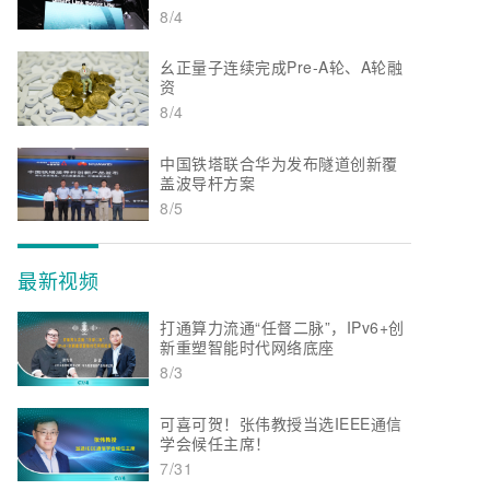
8/4
幺正量子连续完成Pre-A轮、A轮融
资
8/4
中国铁塔联合华为发布隧道创新覆
盖波导杆方案
8/5
最新视频
打通算力流通“任督二脉”，IPv6+创
新重塑智能时代网络底座
8/3
可喜可贺！张伟教授当选IEEE通信
学会候任主席！
7/31