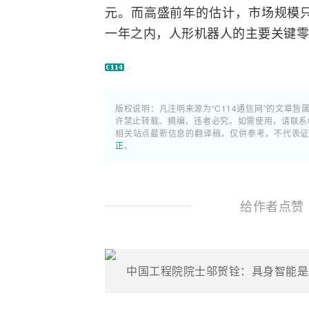
元。而高盛前年的估计，市场规模只
一年之内，人形机器人的主要关键零
版权说明：凡注明来源为“C114通信网”的文章皆
许禁止转载、摘编，违者必究。如需使用，请联系02
相关站点最新信息的翻译稿，仅供参考，不代表
正
。
给作者点赞
中国工程院院士邬贺铨：具身智能是AI