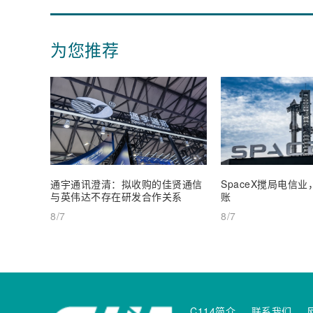
为您推荐
通宇通讯澄清：拟收购的佳贤通信
SpaceX搅局电信
与英伟达不存在研发合作关系
账
8/7
8/7
C114简介
联系我们