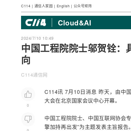
C114
|
通信人家园
|
English
|
公众号矩阵
Cloud&AI
2024/7/10 10:49
中国工程院院士邬贺铨：具身
向
C114通信网
C114讯 7月10日消息 昨天，由中
大会在北京国家会议中心开幕。
0
中国工程院院士、中国互联网协会
擎加持再出发”为主题发表主旨报告
0