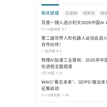
相关链接
互联网
邬贺铨
网
百度一镜入选沙利文2026中国AI
C114通信网
8-7
第二届世界人形机器人运动会进入
合作伙伴！
厂商供稿
8-5
物理AI加速工业落地：2025年
化进程全面提速
IDC中国
7-31
WAIC“看见未来”，GDPS“做
征集启动
C114通信网
7-29