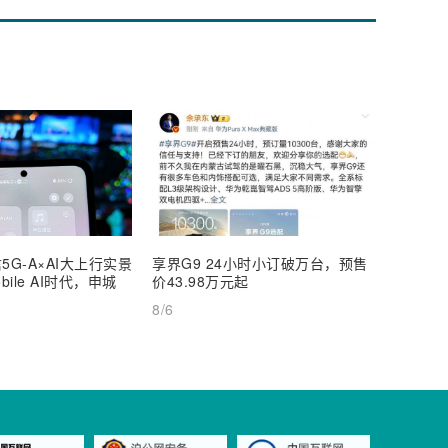
5G-A×AI大上行实景
享界G9 24小时小订破万台，预售
【深度
ile AI时代，申城
价43.98万元起
AI Inf
8/6
8/6