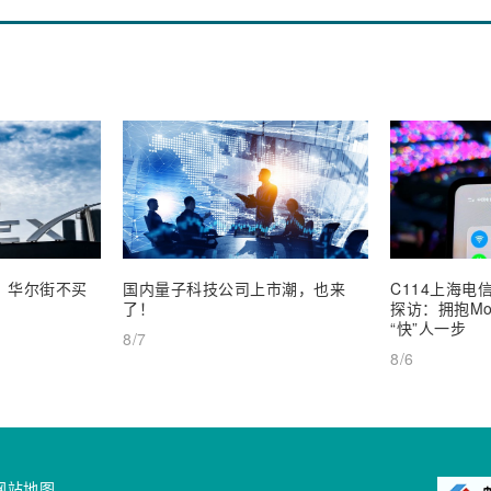
业，华尔街不买
国内量子科技公司上市潮，也来
C114上海电信
了！
探访：拥抱Mob
“快”人一步
8/7
8/6
网站地图