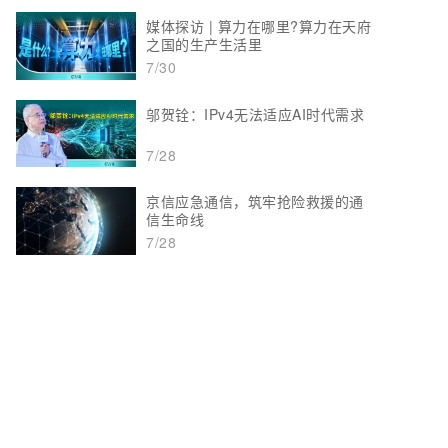
媒体探访 | 算力在哪里?算力在天府
之国的生产生活里
7/30
邬贺铨：IPv4无法适应AI时代需求
7/28
京信应急通信，筑牢抢险救援的通
信生命线
7/28