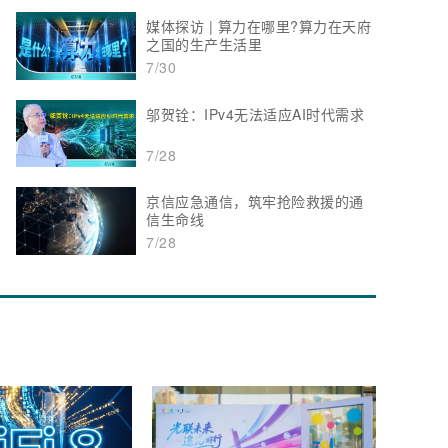
媒体探访 | 算力在哪里?算力在天府
之国的生产生活里
7/30
邬贺铨：IPv4无法适应AI时代需求
7/28
京信应急通信，筑牢抢险救援的通
信生命线
7/28