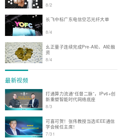
8/2
长飞中标广东电信空芯光纤大单
8/4
幺正量子连续完成Pre-A轮、A轮融
资
8/4
最新视频
打通算力流通“任督二脉”，IPv6+创
新重塑智能时代网络底座
8/3
可喜可贺！张伟教授当选IEEE通信
学会候任主席！
7/31