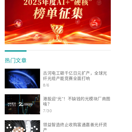
热门文章
古河电工砸千亿日元扩产，全球光
纤光缆产能竞赛全面打响
8/6
港股迎“光”！不缺钱的光模块厂商图
啥？
7/30
领益智造终止收购富通嘉善光纤资
产