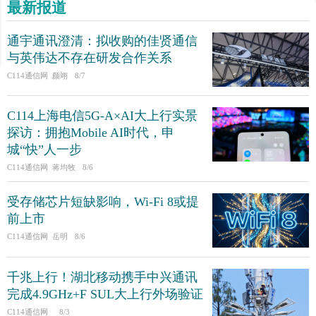
最新报道
通宇通讯澄清：拟收购的佳贤通信
与英伟达不存在研发合作关系
C114通信网 颜翊
8/7
C114上海电信5G-A×AI大上行实景
探访：拥抱Mobile AI时代，申
城“快”人一步
C114通信网 蒋均牧
8/6
受存储芯片短缺影响，Wi-Fi 8或提
前上市
C114通信网 岳明
8/6
千兆上行！湖北移动携手中兴通讯
完成4.9GHz+F SUL大上行外场验证
C114通信网
8/3