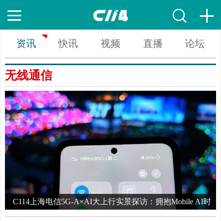
资讯
快讯
视频
直播
论坛
无线通信
代
C114上海电信5G-A×AI大上行实景探访：拥抱Mobile AI时
代，申城“快”人一步