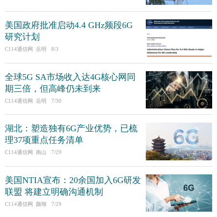
美国政府批准启动4.4 GHz频段6G
研究计划
C114通信网 岳明
8/3
全球5G SA市场收入达4G核心网同
期三倍，但高峰仍未到来
C114通信网 岳明
7/30
湖北：塑造独有6G产业优势，已梳
理37项重点任务清单
C114通信网 南山
7/29
美国NTIA宣布：20余国加入6G研发
联盟 将建立明确沟通机制
C114通信网 颜翊
7/29