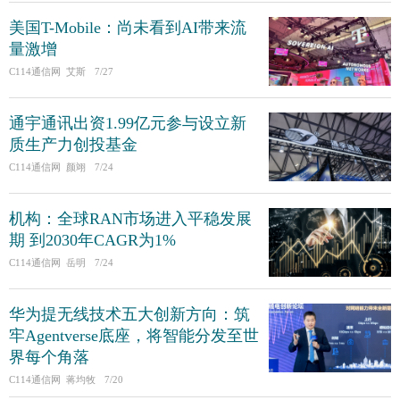
美国T-Mobile：尚未看到AI带来流
量激增
C114通信网 艾斯
7/27
通宇通讯出资1.99亿元参与设立新
质生产力创投基金
C114通信网 颜翊
7/24
机构：全球RAN市场进入平稳发展
期 到2030年CAGR为1%
C114通信网 岳明
7/24
华为提无线技术五大创新方向：筑
牢Agentverse底座，将智能分发至世
界每个角落
C114通信网 蒋均牧
7/20