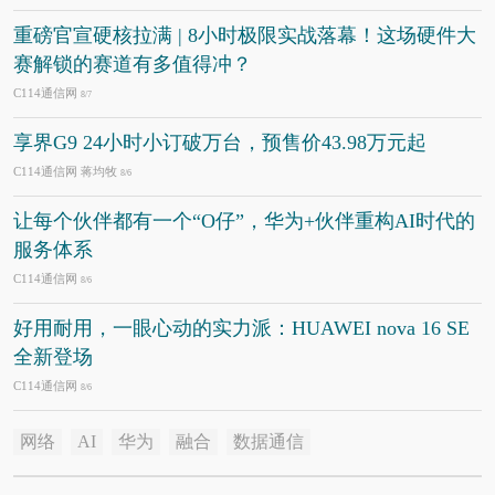
重磅官宣硬核拉满 | 8小时极限实战落幕！这场硬件大
赛解锁的赛道有多值得冲？
C114通信网
8/7
享界G9 24小时小订破万台，预售价43.98万元起
C114通信网 蒋均牧
8/6
让每个伙伴都有一个“O仔”，华为+伙伴重构AI时代的
服务体系
C114通信网
8/6
好用耐用，一眼心动的实力派：HUAWEI nova 16 SE
全新登场
C114通信网
8/6
网络
AI
华为
融合
数据通信