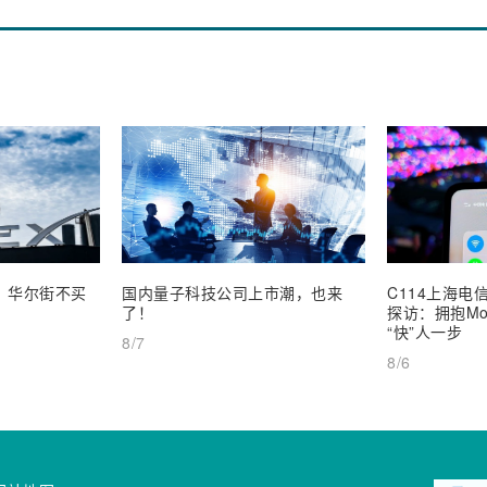
业，华尔街不买
国内量子科技公司上市潮，也来
C114上海电信
了！
探访：拥抱Mob
“快”人一步
8/7
8/6