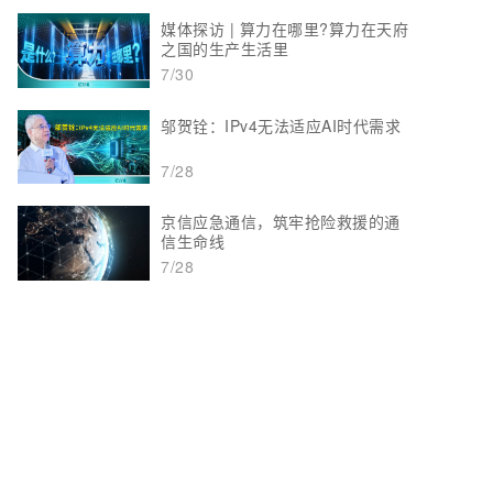
媒体探访 | 算力在哪里?算力在天府
之国的生产生活里
7/30
邬贺铨：IPv4无法适应AI时代需求
7/28
京信应急通信，筑牢抢险救援的通
信生命线
7/28