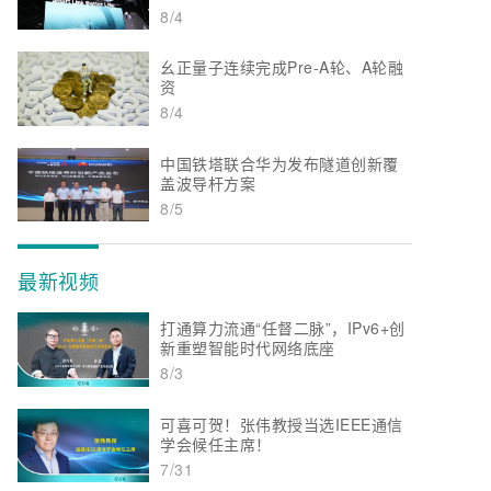
8/4
幺正量子连续完成Pre-A轮、A轮融
资
8/4
中国铁塔联合华为发布隧道创新覆
盖波导杆方案
8/5
最新视频
打通算力流通“任督二脉”，IPv6+创
新重塑智能时代网络底座
8/3
可喜可贺！张伟教授当选IEEE通信
学会候任主席！
7/31