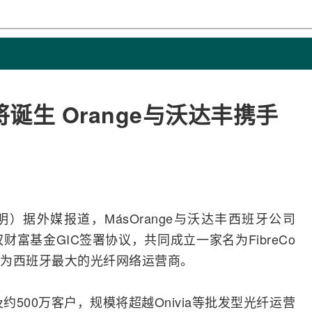
生 Orange与沃达丰携手
明）据外媒报道，MásOrange与
沃达丰
西班牙公司
坡主权财富基金GIC签署协议，共同成立一家名为FibreCo
为西班牙最大的
光纤
网络
运营商
。
约500万客户，规模将超越Onivia等批发型光纤运营