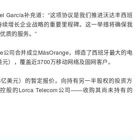
uel García补充道：“这项协议是我们推进沃达丰西班
持续增长企业战略的重要里程碑。这一举措将确保我
优质的服务。”
ge
公司合并成立MásOrange，缔造了西班牙最大的电
美元），覆盖近3700万移动网络及
固网
客户。
（46亿美元）的暂定报价，向持有另一半股权的投资方
nce控股的Lorca Telecom公司——收购其尚未持有的