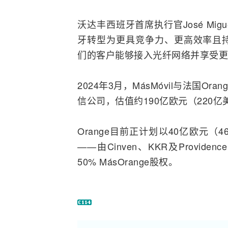
沃达丰西班牙首席执行官José Mig
牙
转型
为更具竞争力、更高效率且
们的客户能够接入光纤网络并享受更
2024年3月，MásMóvil与法国
Oran
信公司，估值约190亿欧元（220亿
Orange目前正计划以40亿欧元
——由Cinven、KKR及Provide
50% MásOrange股权。