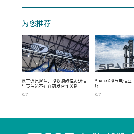
为您推荐
通宇通讯澄清：拟收购的佳贤通信
SpaceX搅局电信
与英伟达不存在研发合作关系
账
8/7
8/7