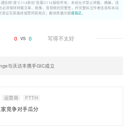
4通信网”或“C114原创”皆属C114版权所有，未经允许禁止转载、摘编，违
也必须保持转载文章、图像、音视频的完整性，并完整标注作者信息和本站
代表证实其描述或赞同其观点；翻译质量问题
请指正
。
0
0
写得不太好
VS
nge与沃达丰携手GIC成立
运营商
FTTH
三家竞争对手瓜分