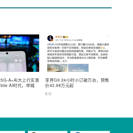
5G-A×AI大上行实景
享界G9 24小时小订破万台，预售
【深度
ile AI时代，申城
价43.98万元起
AI Inf
8/6
8/6