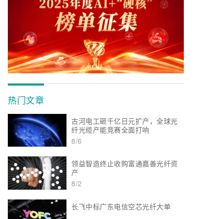
热门文章
古河电工砸千亿日元扩产，全球光
纤光缆产能竞赛全面打响
8/6
领益智造终止收购富通嘉善光纤资
产
8/2
长飞中标广东电信空芯光纤大单