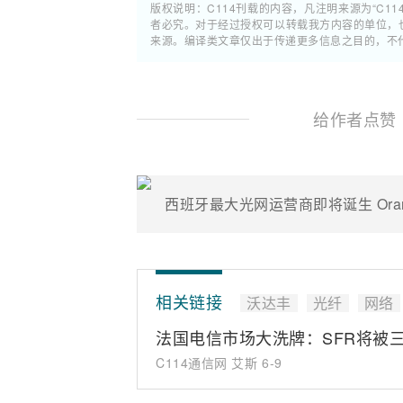
版权说明：C114刊载的内容，凡注明来源为“C11
者必究。对于经过授权可以转载我方内容的单位，
来源。编译类文章仅出于传递更多信息之目的，不
给作者点赞
西班牙最大光网运营商即将诞生 Ora
相关链接
沃达丰
光纤
网络
法国电信市场大洗牌：SFR将被
C114通信网 艾斯
6-9