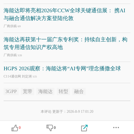
海能达即将亮相2026年CCW全球关键通信展： 携AI
与融合通信解决方案登陆伦敦
厂商供稿
6/9
海能达再获第十一届广东专利奖：持续自主创新，构
筑专用通信知识产权高地
厂商供稿
5/26
HGPS 2026观察：海能达将“AI专网”理念播撒全球
C114通信网 刘定洲
5/25
3GPP
宽带
海能达
转型
融合
本评论 更新于：2026-8-9 17:01:20
0
0