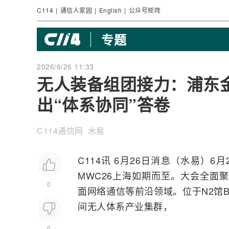
C114
|
通信人家园
|
English
|
公众号矩阵
专题
2026/6/26 11:33
无人装备组团接力：浦东金
出“体系协同”答卷
C114通信网 水易
C114讯 6月26日消息（水易）6月2
MWC26上海如期而至。大会全面
0
面
网络
通信等前沿领域。位于N2馆
间无人体系产业集群，
0