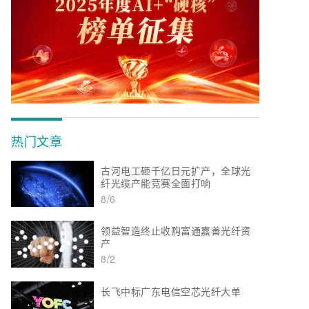
热门文章
古河电工砸千亿日元扩产，全球光
纤光缆产能竞赛全面打响
8/6
领益智造终止收购富通嘉善光纤资
产
8/2
长飞中标广东电信空芯光纤大单