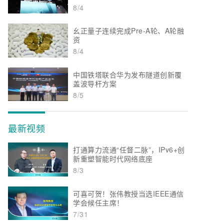
8/4
幺正量子连续完成Pre-A轮、A轮融
资
8/4
中国铁塔联合华为发布隧道创新覆
盖波导杆方案
8/5
最新视频
打通算力流通“任督二脉”，IPv6+创
新重塑智能时代网络底座
8/3
可喜可贺！张伟教授当选IEEE通信
学会候任主席！
7/31