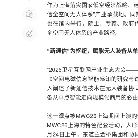
作为上海落实国家低空经济战略、建
信全空间无人体系”产业承载地。同期，
也在馆内举行，院士、专家、政府
全空间无人体系的产业路径。
“
新通信”
为枢纽，
赋能
无人装备
从
“2026卫星
互联网
产业生态大会——
《空间电磁信息智能感知的研究与
入阐述了新通信技术在无人装备协
备从单点智能走向规模化商用的必由
这一观点被MWC26上海期间上演
MWC26上海的特色配套活动，人
月24日上午，东道主金桥集团和协