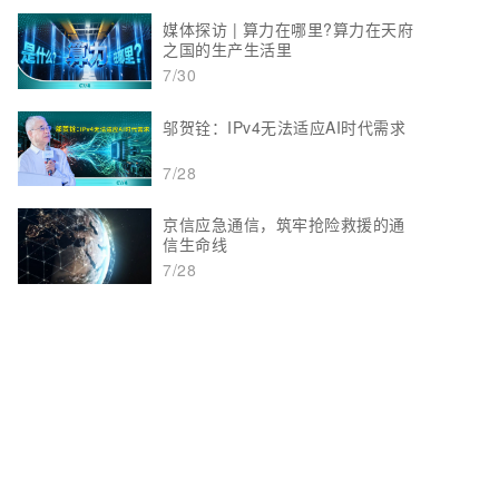
媒体探访 | 算力在哪里?算力在天府
之国的生产生活里
7/30
邬贺铨：IPv4无法适应AI时代需求
7/28
京信应急通信，筑牢抢险救援的通
信生命线
7/28