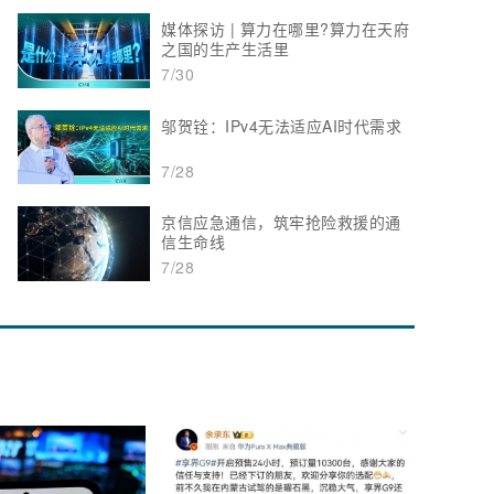
媒体探访 | 算力在哪里?算力在天府
之国的生产生活里
7/30
邬贺铨：IPv4无法适应AI时代需求
7/28
京信应急通信，筑牢抢险救援的通
信生命线
7/28