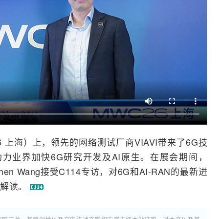
6 上海）上，领先的
网络
测试
厂商VIAVI带来了
6G
技
助力业界加快6G研究开发及AI原生。在展会期间，
hen Wang接受C114专访，对6G和AI-RAN的最新进
入解读。