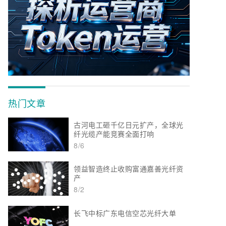
热门文章
古河电工砸千亿日元扩产，全球光
纤光缆产能竞赛全面打响
8/6
领益智造终止收购富通嘉善光纤资
产
8/2
长飞中标广东电信空芯光纤大单