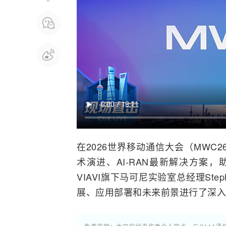
在2026世界
移动通信
大会（MWC2
术演进、
AI
-RAN最新解决方案，
VIAVI旗下
马可尼
实验室总经理Step
展、应用部署和未来前景进行了深