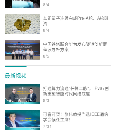
8/4
幺正量子连续完成Pre-A轮、A轮融
资
8/4
中国铁塔联合华为发布隧道创新覆
盖波导杆方案
8/5
最新视频
打通算力流通“任督二脉”，IPv6+创
新重塑智能时代网络底座
8/3
可喜可贺！张伟教授当选IEEE通信
学会候任主席！
7/31