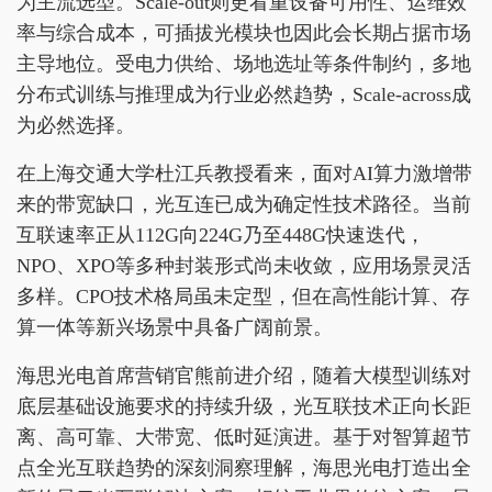
为主流选型。Scale-out则更看重设备可用性、运维效
率与综合成本，可插拔光模块也因此会长期占据市场
主导地位。受电力供给、场地选址等条件制约，多地
分布式训练与推理成为行业必然趋势，Scale-across成
为必然选择。
在上海交通大学杜江兵教授看来，面对AI算力激增带
来的带宽缺口，光互连已成为确定性技术路径。当前
互联速率正从112G向224G乃至448G快速迭代，
NPO、XPO等多种封装形式尚未收敛，应用场景灵活
多样。CPO技术格局虽未定型，但在高性能计算、存
算一体等新兴场景中具备广阔前景。
海思光电首席营销官熊前进介绍，随着大模型训练对
底层基础设施要求的持续升级，光互联技术正向长距
离、高可靠、大带宽、低时延演进。基于对智算超节
点全光互联趋势的深刻洞察理解，海思光电打造出全