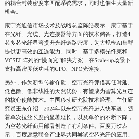
的耦合封装密度来匹配系统需求，同时也催生大量新
机会。
康宁光通信市场技术及战略总监陈皓表示，康宁基于
在光纤、光缆、光连接器等方面的技术储备，打造4
芯多芯光纤显著提升光纤链路密度，为大规模AI集群
提供更高效的互连能力。同时，基于多模光纤束和
VCSEL阵列的“慢而宽”解决方案，在Scale-up场景下
支持高密度低功耗的CPO、NPO光连接。
另外，作为新型传输介质，空芯光纤凭借其低时延、
低色散、低非线性的天然优势，有望成为智算光互连
的核心使能技术。中国移动研究院技术经理、主任研
究员王东介绍，2024年以来空芯光纤进入快车道，随
着单次拉丝长度的显著延长，以及单价的不断下降，
为空芯光纤商用部署创造了有利条件。百度万昳表
示，百度愿意联合产业界共同尝试空芯光纤的应用。