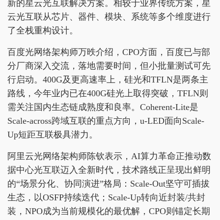
新的星云光互联解决方案。相较于业界传统方案，星
云光互联从芯片、器件、模块、系统等多个维度进行
了全栈重构设计。
百度光网络架构师万昳介绍，CPO方面，百度已与部
分厂商深入交流，落地需要时间，但小批量测试可先
行启动。400G及更高速率上，硅光和TFLN是两条主
路线，今年业内已在400G硅光上取得突破，TFLN则
需关注国内生态链成熟度和良率。Coherent-Lite是
Scale-across跨域互联的重点方向，u-LED面向Scale-
Up短距互联极具潜力。
阿里云光网络架构师陈钦表示，AI算力革命正推动数
据中心光互联迈入全新时代，技术路线正呈现出鲜明
的“场景分化、协同演进”格局：Scale-Out坚守可插拔
生态，以OSFP持续迭代；Scale-Up转向近封装/共封
装，NPO成为当前规模化的最优解，CPO则锚定长期