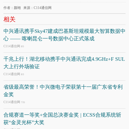
作者：颜翊 来源：C114通信网
相关
中兴通讯携手Sky47建成巴基斯坦规模最大智算数据中
心 —— 喀喇昆仑一号数据中心正式落成
C114通信网
8/5
千兆上行！湖北移动携手中兴通讯完成4.9GHz+F SUL
大上行外场验证
C114通信网
8/3
省级最高荣誉！中兴微电子荣获第十一届广东省专利
金奖
C114通信网
7/31
合规赛道一等奖+全国总决赛金奖 | ECSS合规系统斩
获“金灵光杯”大奖