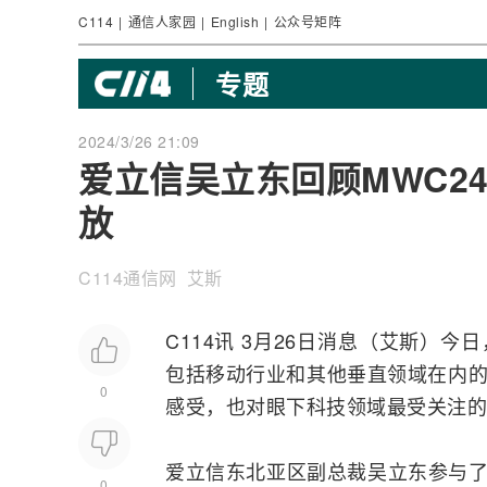
C114
|
通信人家园
|
English
|
公众号矩阵
专题
2024/3/26 21:09
爱立信吴立东回顾MWC2
放
C114通信网 艾斯
C114讯 3月26日消息（艾斯）今
包括移动行业和其他垂直领域在内的
0
感受，也对眼下科技领域最受关注的
爱立信
东北亚区副总裁吴立东参与了
0