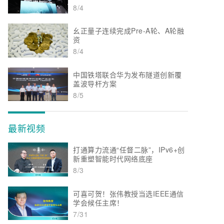
8/4
幺正量子连续完成Pre-A轮、A轮融
资
8/4
中国铁塔联合华为发布隧道创新覆
盖波导杆方案
8/5
最新视频
打通算力流通“任督二脉”，IPv6+创
新重塑智能时代网络底座
8/3
可喜可贺！张伟教授当选IEEE通信
学会候任主席！
7/31