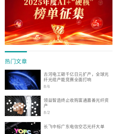
热门文章
古河电工砸千亿日元扩产，全球光
纤光缆产能竞赛全面打响
8/6
领益智造终止收购富通嘉善光纤资
产
8/2
长飞中标广东电信空芯光纤大单