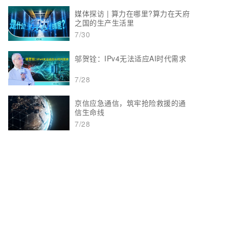
媒体探访 | 算力在哪里?算力在天府
之国的生产生活里
7/30
邬贺铨：IPv4无法适应AI时代需求
7/28
京信应急通信，筑牢抢险救援的通
信生命线
7/28