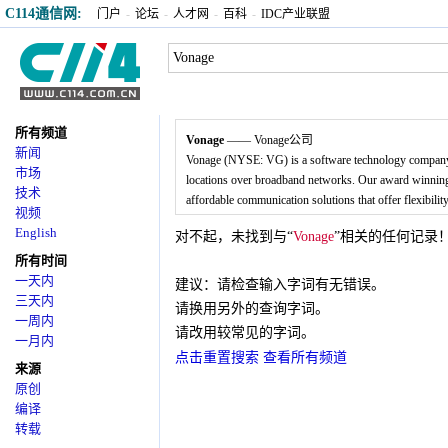
C114通信网:
门户
-
论坛
-
人才网
-
百科
-
IDC产业联盟
所有频道
Vonage
—— Vonage公司
新闻
Vonage (NYSE: VG) is a software technology company t
市场
locations over broadband networks. Our award winning 
技术
affordable communication solutions that offer flexibility
视频
English
对不起，未找到与“
Vonage
”相关的任何记录
所有时间
一天内
建议：请检查输入字词有无错误。
三天内
请换用另外的查询字词。
一周内
请改用较常见的字词。
一月内
点击重置搜索 查看所有频道
来源
原创
编译
转载