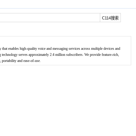
hat enables high-quality voice and messaging services across multiple devices and
technology serves approximately 2.4 million subscribers. We provide feature-rich,
, portability and ease-of-use.
！