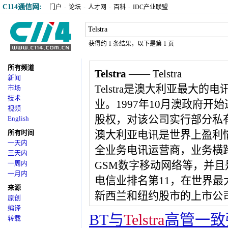
C114通信网:
门户
-
论坛
-
人才网
-
百科
-
IDC产业联盟
获得约 1 条结果，以下是第 1 页
所有频道
Telstra
—— Telstra
新闻
Telstra是澳大利亚最大
市场
技术
业。1997年10月澳政府开
视频
股权，对该公司实行部分私有
English
所有时间
澳大利亚电讯是世界上盈利
一天内
全业务电讯运营商，业务横跨
三天内
一周内
GSM数字移动网络等，并且
一月内
电信业排名第11，在世界最
来源
新西兰和纽约股市的上市公
原创
编译
BT与
Telstra
高管一致
转载