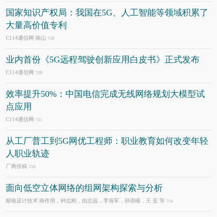
国家知识产权局：我国在5G、人工智能等领域积累了
大量高价值专利
C114通信网 南山
7/29
业内首份《5G远程驾驶创新应用白皮书》正式发布
C114通信网
7/29
效率提升50%：中国电信完成无线网络规划大模型试
点应用
C114通信网
7/21
从工厂普工到5G网优工程师：职业教育如何改变年轻
人职业轨迹
厂商供稿
7/20
面向低空立体网络的组网架构探索与分析
邮电设计技术 南作用，钟志刚，由志远，李海军，孙语瞳，王 亚 等
7/14