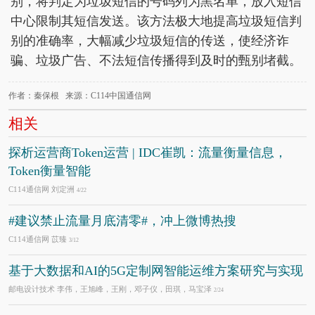
别，将判定为垃圾短信的号码列为黑名单，放入短信
中心限制其短信发送。该方法极大地提高垃圾短信判
别的准确率，大幅减少垃圾短信的传送，使经济诈
骗、垃圾广告、不法短信传播得到及时的甄别堵截。
作者：秦保根 来源：C114中国通信网
相关
探析运营商Token运营 | IDC崔凯：流量衡量信息，
Token衡量智能
C114通信网 刘定洲
4/22
#建议禁止流量月底清零#，冲上微博热搜
C114通信网 苡臻
3/12
基于大数据和AI的5G定制网智能运维方案研究与实现
邮电设计技术 李伟，王旭峰，王刚，邓子仪，田琪，马宝泽
2/24