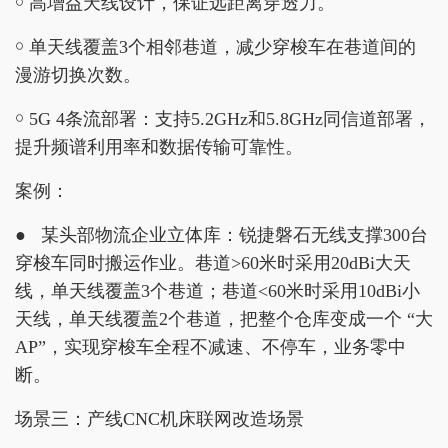
￮ 高增益天线设计，保证远距离穿透力。
￮ 单天线覆盖3个相邻巷道，减少穿梭车在巷道间的
漫游切换次数。
￮ 5G 4条流部署：支持5.2GHz和5.8GHz同信道部署，
提升频谱利用率和数据传输可靠性。
案例：
● 某头部物流企业立体库：锐捷磐石无线支撑300台
穿梭车同时搬运作业。巷道>60米时采用20dBi大天
线，单天线覆盖3个巷道；巷道<60米时采用10dBi小
天线，单天线覆盖2个巷道，把整个仓库变成一个 “大
AP”，实现穿梭车全程不减速、不停车，业务零中
断。
场景三：产线CNC机床联网改造场景