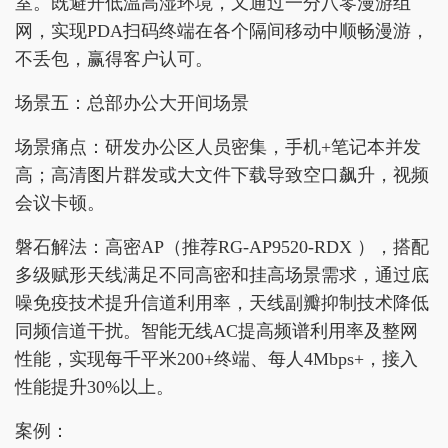
室。既避开低温高湿环境，又通过一分八零漫游组
网，实现PDA扫码终端在各个隔间移动中顺畅漫游，
不丢包，赢得客户认可。
场景五：总部办公大开间场景
场景痛点：研发办公区人员密集，手机+笔记本并发
高；高清图片群发或大文件下载导致空口飙升，视频
会议卡顿。
磐石解法：高密AP（推荐RG-AP9520-RDX ），搭配
多级赋形天线满足不同高密和挂高场景需求，通过底
噪免疫技术提升信道利用率，天线副瓣抑制技术降低
同频信道干扰。智能无线AC提高频谱利用率及整网
性能，实现每千平米200+终端、每人4Mbps+，接入
性能提升30%以上。
案例：