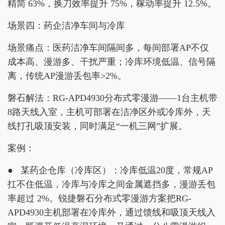
精简 63%，换刀效率提升 75%，稼动率提升 12.5%。
场景四：药企洁净车间与冷库
场景痛点：医药洁净车间隔间多，每间部署AP不仅
成本高、漫游多、干扰严重；冷库环境低温、信号隔
离，传统AP漫游丢包率>2%。
磐石解法：RG-APD4930分布式零漫游——1台主机带
8路天线入室，主机可部署在洁净区外或冷库外，天
线打孔吸顶安装，同时满足“一机三网”扩展。
案例：
● 某药企仓库（冷库区）：冷库低温20度，常规AP
扛不住低温，冷库与冷库之间金属遮挡多，漫游丢包
率超过 2%。锐捷磐石分布式零漫游方案把RG-
APD4930主机部署在冷库外，通过馈线和吸顶天线入