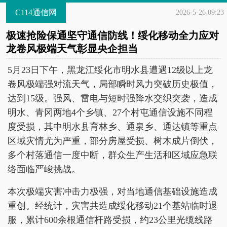
C114通信网
2026-5-26 09:23
极速抢险保通坚守通信防线！绥化移动全力应对
龙卷风极端天气彰显央企担当
5月23日下午，黑龙江绥化市明水县遭遇12级以上龙
卷风极端强对流天气，局部瞬时风力突破历史极值，
达到15级。强风、雷电与短时强降水交织突袭，造成
明水、青冈两地4个乡镇、27个村屯通信设施不同程
度受损，其中明水县育林乡、通泉乡、通达镇等重点
区域灾情尤为严重，部分房屋受损、树木成片倒伏，
多个村落通信一度中断，群众生产生活和区域应急联
络面临严峻挑战。
本次极端灾害冲击力极强，对当地通信基础设施造成
重创。经统计，灾害共造成绥化移动21个基站临时退
服，累计600余根通信杆路受损，约23公里光缆线路