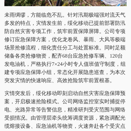
未雨绸缪，方能临危不乱。针对汛期极端强对流天气
多发的特点，灾情发生前，绥化移动已提前部署防汛
防自然灾害专项工作，筑牢前置保障屏障。公司专项
修订应急保障方案，优化龙卷风、暴雨、大风等极端
场景抢修流程，细化责任分工与处置标准。同时足额
储备各类抢修物资，配齐68台应急抢修车辆、120台
发电油机，严格执行7×24小时专人值班值守制度，组
建专项应急保障小组，常态化开展隐患巡查，为本次
突发灾情的快速响应、高效抢险筑牢前置根基。
灾情突发后，绥化移动即刻启动自然灾害应急保障预
案，开启极速抢险模式。公司网络监控室实时捕捉停
电、光路异常等告警信息，精准研判受灾范围与网络
受损情况。由管理层牵头统筹调度资源，紧急调配光
缆熔接设备、应急油机等物资，火速奔赴各个受灾点