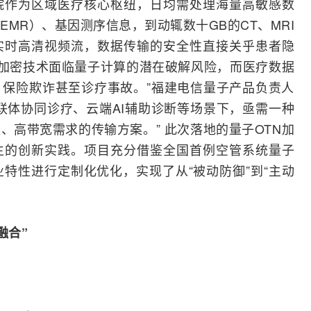
院作为区域医疗核心枢纽，日均需处理海量高敏感数
MR）、基因测序信息，到动辄数十GB的CT、MRI
实时高清视频流，数据传输的安全性直接关乎患者隐
统加密技术面临
量子计算
的潜在破解风险，而医疗数据
保险欺诈甚至诊疗事故。”福建电信量子产品负责人
联体协同诊疗、云端
AI
辅助诊断等场景下，亟需一种
、高带宽需求的传输方案。” 此次落地的量子OTN加
生的创新实践。项目充分借鉴全国首例空管系统量子
业特性进行定制化优化，实现了从“被动防御”到“主动
融合”