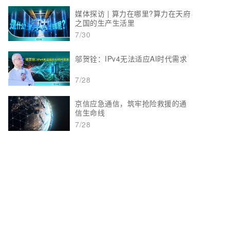
媒体探访 | 算力在哪里?算力在天府
之国的生产生活里
7/30
邬贺铨：IPv4无法适应AI时代需求
7/28
京信应急通信，筑牢抢险救援的通
信生命线
7/28