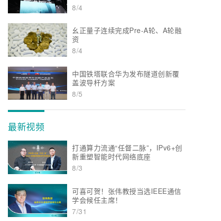
8/4
幺正量子连续完成Pre-A轮、A轮融
资
8/4
中国铁塔联合华为发布隧道创新覆
盖波导杆方案
8/5
最新视频
打通算力流通“任督二脉”，IPv6+创
新重塑智能时代网络底座
8/3
可喜可贺！张伟教授当选IEEE通信
学会候任主席！
7/31