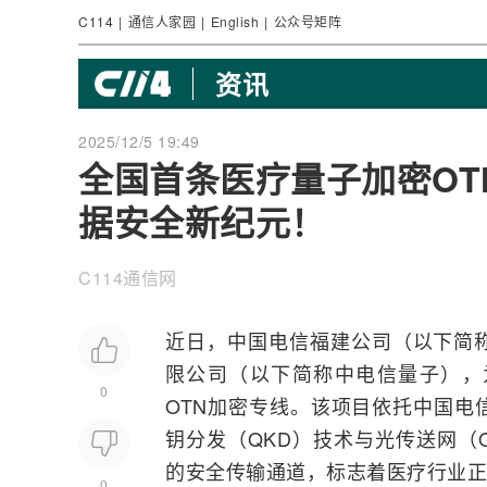
C114
|
通信人家园
|
English
|
公众号矩阵
资讯
2025/12/5 19:49
全国首条医疗量子加密O
据安全新纪元！
C114通信网
近日，
中国电信
福建公司（以下简
限公司（以下简称中电信量子），
0
OTN
加密专线。该项目依托中国电
钥分发（QKD）技术与光传送网（
的安全传输通道，标志着医疗行业正
0