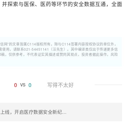
，并探索与医保、医药等环节的安全数据互通，全面
通信网”的文章皆属C114版权所有，除与C114签署内容授权协议的单位外，
用，请联系021-54451141（汪先生）。其中编译类仅出于传递更多信
翻译稿，仅供参考，不代表证实其描述或赞同其观点，投资者据此操作，风险
0
0
写得不太好
VS
全国首条医疗量子加密OTN专线正式上线，开启医疗数据安全新纪元！