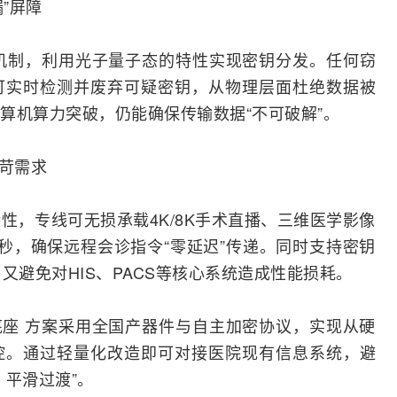
”屏障
机制，利用光子量子态的特性实现密钥分发。任何窃
可实时检测并废弃可疑密钥，从物理层面杜绝数据被
算机
算力突破，仍能确保传输数据“不可破解”。
严苛需求
性，专线可无损承载4K/8K手术直播、三维医学影像
秒，确保远程会诊指令“零延迟”传递。同时支持密钥
又避免对HIS、PACS等核心系统造成性能损耗。
底座 方案采用全国产器件与自主加密协议，实现从硬
控。通过轻量化改造即可对接医院现有信息系统，避
、平滑过渡”。