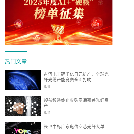
热门文章
古河电工砸千亿日元扩产，全球光
纤光缆产能竞赛全面打响
8/6
领益智造终止收购富通嘉善光纤资
产
8/2
长飞中标广东电信空芯光纤大单