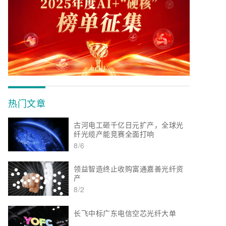
热门文章
古河电工砸千亿日元扩产，全球光
纤光缆产能竞赛全面打响
8/6
领益智造终止收购富通嘉善光纤资
产
8/2
长飞中标广东电信空芯光纤大单