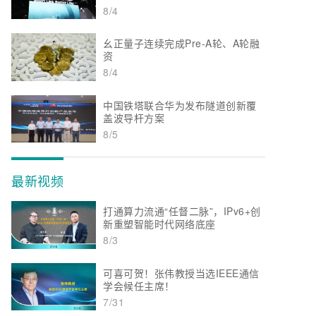
8/4
幺正量子连续完成Pre-A轮、A轮融
资
8/4
中国铁塔联合华为发布隧道创新覆
盖波导杆方案
8/5
最新视频
打通算力流通“任督二脉”，IPv6+创
新重塑智能时代网络底座
8/3
可喜可贺！张伟教授当选IEEE通信
学会候任主席！
7/31