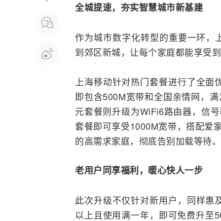
全城提速，
夯实
智慧城市
新基建
作为城市数字化
转型
的重要一环，
到郊区新城，让每个家庭都能享受到
上海移动针对热门套餐进行了全面优
即包含500M宽带和全国亲情网，满
元套餐则升级为WiFi6
路由器
，信号
套餐即可享受1000M宽带，搭配爱
的高需求家庭，彻底告别加载等待。
老用户
同享
福利，暖心
快人一步
此次升级不仅针对新用户，同样惠及
以上且使用满一年，即可免费升至5