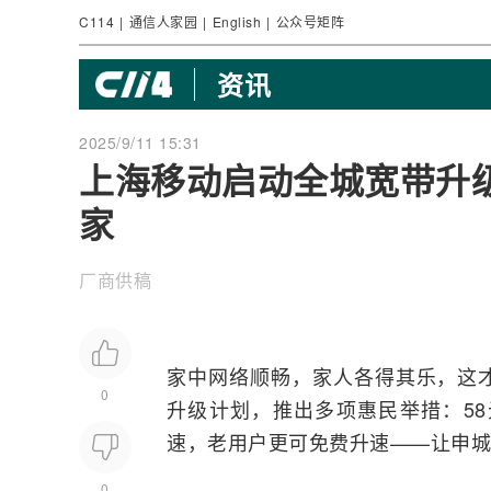
C114
|
通信人家园
|
English
|
公众号矩阵
资讯
2025/9/11 15:31
上海移动启动全城宽带升级
家
厂商供稿
家中
网络
顺畅，家人各得其乐，这
0
升级计划，推出多项惠民举措：58
速，老用户更可免费升速——让申城
0