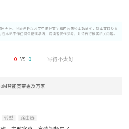
通信网无关。其原创性以及文中陈述文字和内容未经本站证实，对本文以及其
时性本站不作任何保证或承诺，请读者仅作参考，并请自行核实相关内容。
0
0
写得不太好
VS
00M智能宽带惠及万家
转型
路由器
防诈、实时字幕、高清视频来了