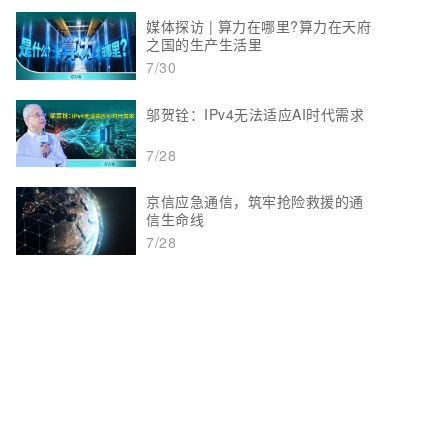
媒体探访 | 算力在哪里?算力在天府
之国的生产生活里
7/30
邬贺铨：IPv4无法适应AI时代需求
7/28
京信应急通信，筑牢抢险救援的通
信生命线
7/28