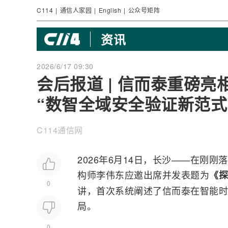
C114
|
通信人家园
|
English
|
公众号矩阵
资讯
2026/6/17 09:30
会后报道 | 信而泰重磅亮
“数智全域安全验证新范式
C114通信网
2026年6月14日，长沙——在刚
构师李伟东应邀出席并发表题为
《探
0
讲，首次系统阐述了信而泰在智能时
局。
0