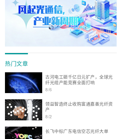
热门文章
古河电工砸千亿日元扩产，全球光
纤光缆产能竞赛全面打响
8/6
领益智造终止收购富通嘉善光纤资
产
8/2
长飞中标广东电信空芯光纤大单