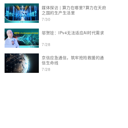
媒体探访 | 算力在哪里?算力在天府
之国的生产生活里
7/30
邬贺铨：IPv4无法适应AI时代需求
7/28
京信应急通信，筑牢抢险救援的通
信生命线
7/28