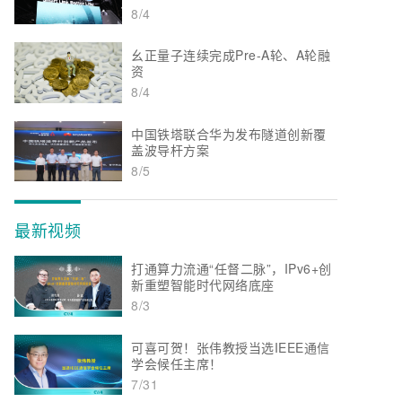
8/4
幺正量子连续完成Pre-A轮、A轮融
资
8/4
中国铁塔联合华为发布隧道创新覆
盖波导杆方案
8/5
最新视频
打通算力流通“任督二脉”，IPv6+创
新重塑智能时代网络底座
8/3
可喜可贺！张伟教授当选IEEE通信
学会候任主席！
7/31