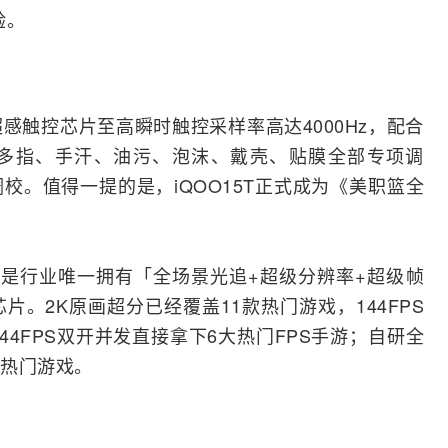
验。
，超感触控芯片至高瞬时触控采样率高达4000Hz，配合
多指、手汗、油污、泡沫、戴壳、贴膜全部专项调
校。值得一提的是，iQOO15T正式成为《美职篮全
，这是行业唯一拥有「全场景光追+超级分辨率+超级帧
片。2K原画超分已经覆盖11款热门游戏，144FPS
144FPS双开并发直接拿下6大热门FPS手游；自研全
热门游戏。