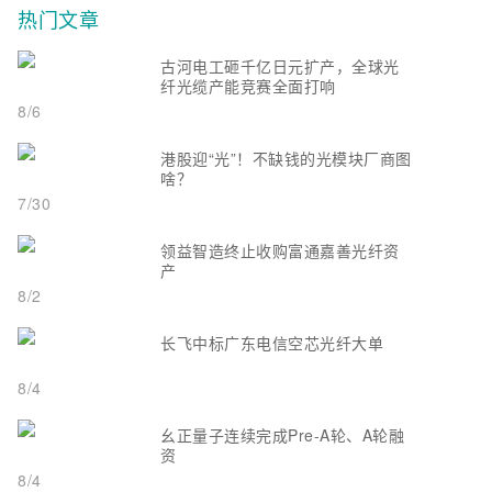
热门文章
古河电工砸千亿日元扩产，全球光
纤光缆产能竞赛全面打响
8/6
港股迎“光”！不缺钱的光模块厂商图
啥？
7/30
领益智造终止收购富通嘉善光纤资
产
8/2
长飞中标广东电信空芯光纤大单
8/4
幺正量子连续完成Pre-A轮、A轮融
资
8/4