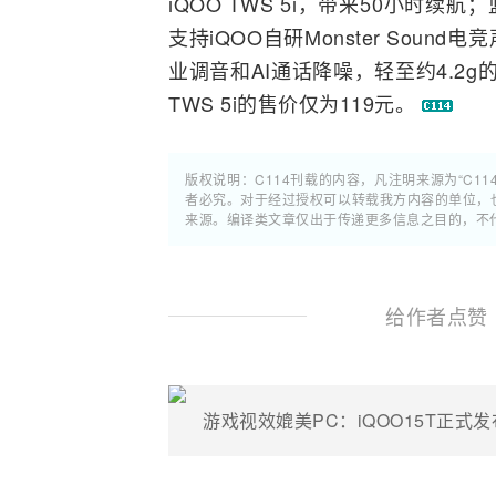
iQOO TWS 5i，带来50小时续航；
支持iQOO自研Monster So
业调音和AI通话降噪，轻至约4.2
TWS 5i的售价仅为119元。
版权说明：C114刊载的内容，凡注明来源为“C11
者必究。对于经过授权可以转载我方内容的单位，
来源。编译类文章仅出于传递更多信息之目的，不
给作者点赞
游戏视效媲美PC：iQOO15T正式发