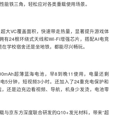
1组成旗舰性能铁三角，轻松应对各类重载使用场景。
散热，超大VC覆盖面积，快速带走热量，显著提升游戏体
，拥有24根环绕式
天线
和
Wi-Fi
增强芯片，搭配
AI
电竞
论是在学校宿舍还是坐地铁，都能尽兴畅玩。
000mAh超薄蓝海
电池
，早8到晚11使用，电量还剩
充电5分钟，短视频3小时。还加入了24重充电保护和
戏，还是边充边看视频、导航，机身少发烫，电池零
屏，搭载与京东方深度联合研发的Q10+发光材料，带来“超