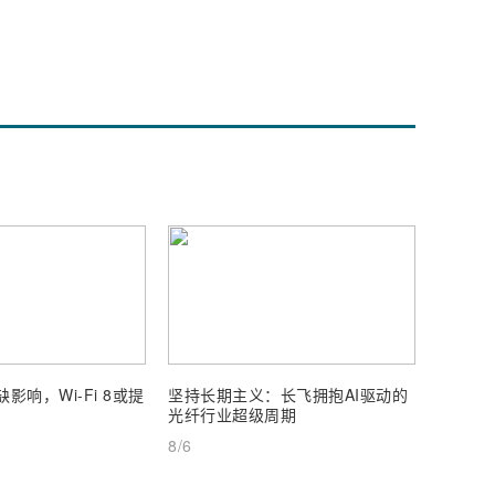
影响，Wi-Fi 8或提
坚持长期主义：长飞拥抱AI驱动的
通宇通
光纤行业超级周期
25%
8/6
8/6