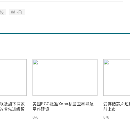
线
Wi-Fi
联及旗下两家
美国FCC批准Xona私营卫星导航
受存储芯片短缺
 江苏省先进级智
星座建设
前上市
8/6
8/6