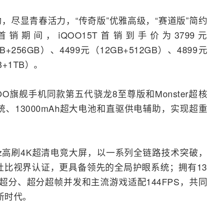
灵动，尽显青春活力，“传奇版”优雅高级，“赛道版”简约
销期间，iQOO15T首销到手价为3799元
B+256GB）、4499元（12GB+512GB）、4899元
B+1TB）。
iQOO旗舰手机同款第五代骁龙8至尊版和Monster超核
、13000mAh超大电池和直驱供电辅助，实现超重
寸144Hz高刷4K超清电竞大屏，以一系列全链路技术突破，
杜比视界认证，更具备领先的全局护眼系统；拥有13
K超分、超分超帧并发和主流游戏适配144FPS，共同
新时代。