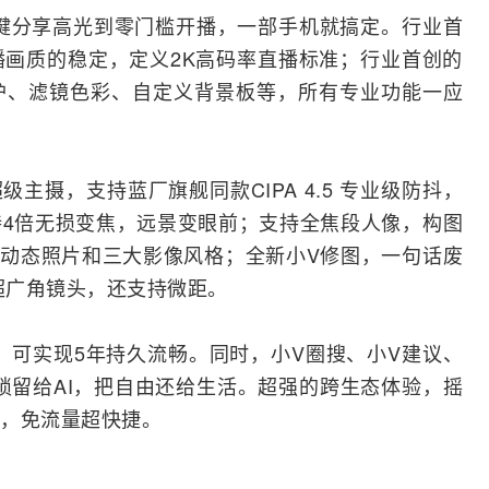
从一键分享高光到零门槛开播，一部手机就搞定。行业首
画质的稳定，定义2K高码率直播标准；行业首创的
护、滤镜色彩、自定义背景板等，所有专业功能一应
超级主摄，支持蓝厂旗舰同款CIPA 4.5 专业级防抖，
4倍无损变焦，远景变眼前；支持全焦段人像，构图
oto动态照片和三大影像风格；全新小V修图，一句话废
超广角镜头，还支持微距。
OS 6，可实现5年持久流畅。同时，小V圈搜、小V建议、
琐留给AI，把自由还给生活。超强的跨生态体验，摇
，免流量超快捷。