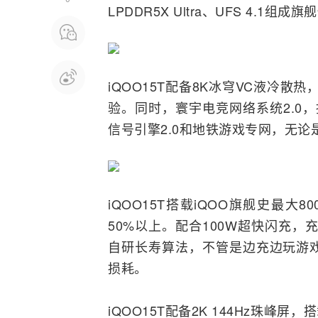
LPDDR5X Ultra、UFS 4.
iQOO15T配备8K冰穹VC液冷
验。同时，寰宇电竞
网络
系统2.0
信号引擎2.0和地铁游戏专网，无
iQOO15T搭载iQOO旗舰史最大8
50%以上。配合100W超快闪充，
自研长寿算法，不管是边充边玩游
损耗。
iQOO15T配备2K 144Hz珠峰