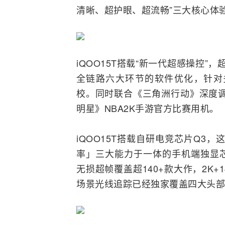
清晰、超护眼、超流畅”三大核心体
iQOO15T搭载“新一代超感操控”
全链路六大环节的软件优化，针对
校。同时联合《三角洲行动》深度调
明星》NBA2K手游官方比赛用机。
iQOO15T搭载自研电竞芯片Q3
率」三大能力于一体的
手机
端独显芯
无损超帧覆盖超140+款大作，2K+
场景光线追踪已经独家覆盖四大头部