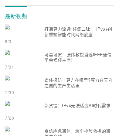
最新视频
打通算力流通“任督二脉”，IPv6+创
新重塑智能时代网络底座
8/3
可喜可贺！张伟教授当选IEEE通信
学会候任主席！
7/31
媒体探访 | 算力在哪里?算力在天府
之国的生产生活里
7/30
邬贺铨：IPv4无法适应AI时代需求
7/28
京信应急通信，筑牢抢险救援的通