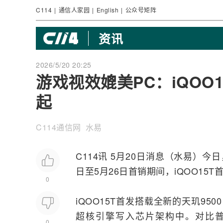
C114
|
通信人家园
|
English
|
公众号矩阵
资讯
2026/5/20 20:25
游戏视效媲美PC：iQOO
起
C114通信网 水易
C114讯 5月20日消息（水易）今日
日至5月26日首销期间，iQOO15
0
iQOO15T首发搭载全新的
天玑
950
超核引擎写入芯片架构中。对比普通
0