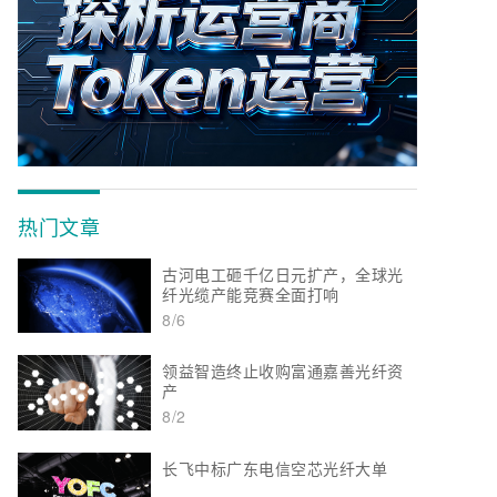
热门文章
古河电工砸千亿日元扩产，全球光
纤光缆产能竞赛全面打响
8/6
领益智造终止收购富通嘉善光纤资
产
8/2
长飞中标广东电信空芯光纤大单