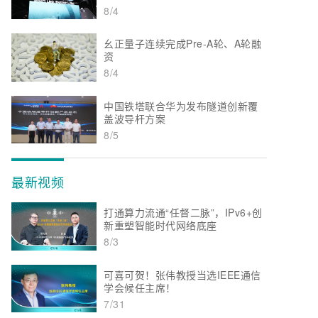
8/4
幺正量子连续完成Pre-A轮、A轮融
资
8/4
中国铁塔联合华为发布隧道创新覆
盖波导杆方案
8/5
最新视频
打通算力流通“任督二脉”，IPv6+创
新重塑智能时代网络底座
8/3
可喜可贺！张伟教授当选IEEE通信
学会候任主席！
7/31