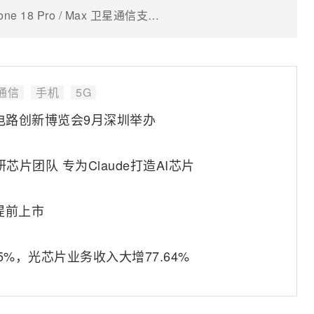
告别举手机找信号：消息称苹果 iPhone 18 Pro / Max 卫星通信支持“口袋直连”
通信
手机
5G
成电路创新博览会9月深圳举办
研芯片团队 专为Claude打造AI芯片
或提前上市
%，光芯片业务收入大增77.64%