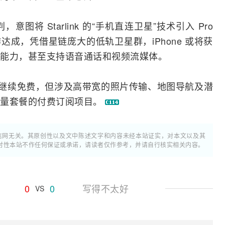
判，意图将
Starlink
的“手机直连卫星”技术引入 Pro
达成，凭借星链庞大的低轨卫星群，iPhone 或将获
能力，甚至支持语音通话和视频
流媒体
。
可能继续免费，但涉及高带宽的照片传输、地图导航及潜
流量套餐的付费订阅项目。
通信网无关。其原创性以及文中陈述文字和内容未经本站证实，对本文以及其
时性本站不作任何保证或承诺，请读者仅作参考，并请自行核实相关内容。
0
0
写得不太好
VS