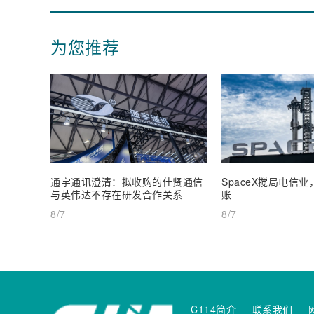
为您推荐
通宇通讯澄清：拟收购的佳贤通信
SpaceX搅局电信
与英伟达不存在研发合作关系
账
8/7
8/7
C114简介
联系我们