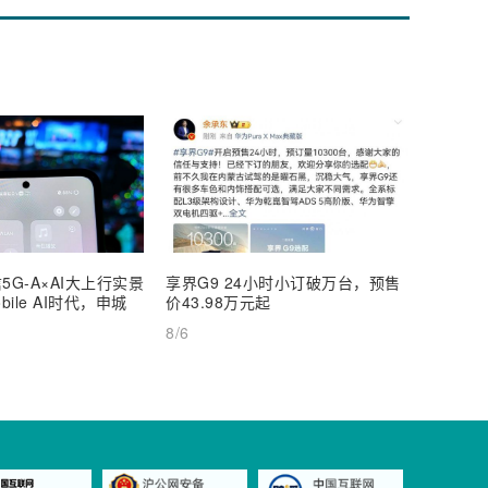
5G-A×AI大上行实景
享界G9 24小时小订破万台，预售
【深度
ile AI时代，申城
价43.98万元起
AI Inf
8/6
8/6