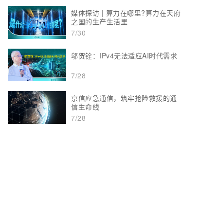
媒体探访 | 算力在哪里?算力在天府
之国的生产生活里
7/30
邬贺铨：IPv4无法适应AI时代需求
7/28
京信应急通信，筑牢抢险救援的通
信生命线
7/28