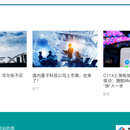
业，华尔街不买
国内量子科技公司上市潮，也来
C114上海电信
了！
探访：拥抱Mob
“快”人一步
8/7
8/6
网站地图