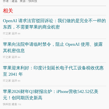
作者：建嘉 来源：快科技
相关
OpenAI 请求法官驳回诉讼：我们做的是完全不一样的
东西，不需要苹果的商业机密
IT之家 远洋
8/6
苹果向法院申请临时禁令，阻止 OpenAI 使用、披露
其机密信息
IT之家 远洋
8/4
苹果迎来利好：印度计划延长电子代工设备税收优惠
至 2041 年
IT之家 远洋
8/4
苹果2026财年Q3财报出炉：iPhone营收542.52亿美
元！创同期历史新高
快科技 建嘉
7/31