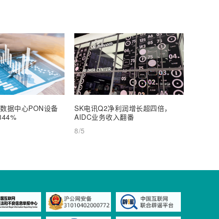
年数据中心PON设备
SK电讯Q2净利润增长超四倍，
Spac
44%
AIDC业务收入翻番
硬刚美
8/5
8/5