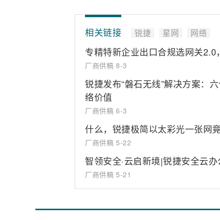
相关链接
锐捷
星网
网络
专精特新企业出口合规选网关2.
厂商供稿
8-3
锐捷发布“磐石无线”解决方案：
络价值
厂商供稿
6-3
什么，锐捷极简以太彩光一张网
厂商供稿
5-22
智领安全·云启新境|锐捷安全云办
厂商供稿
5-21