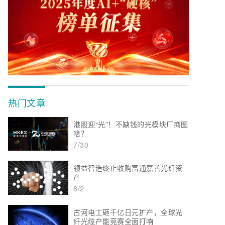
热门文章
港股迎“光”！不缺钱的光模块厂商图
啥？
7/30
领益智造终止收购富通嘉善光纤资
产
8/2
古河电工砸千亿日元扩产，全球光
纤光缆产能竞赛全面打响