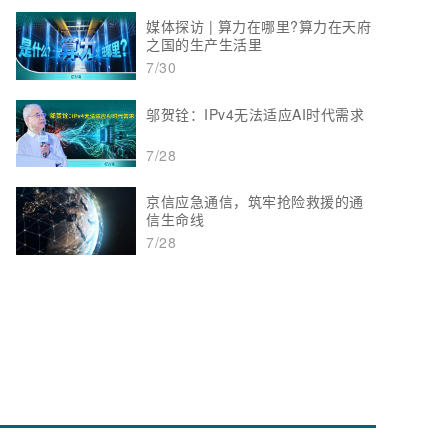
媒体探访 | 算力在哪里?算力在天府
之国的生产生活里
7/30
邬贺铨：IPv4无法适应AI时代需求
7/28
京信应急通信，筑牢抢险救援的通
信生命线
7/28