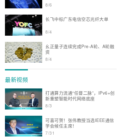
8/6
长飞中标广东电信空芯光纤大单
8/4
幺正量子连续完成Pre-A轮、A轮融
资
8/4
最新视频
打通算力流通“任督二脉”，IPv6+创
新重塑智能时代网络底座
8/3
可喜可贺！张伟教授当选IEEE通信
学会候任主席！
7/31