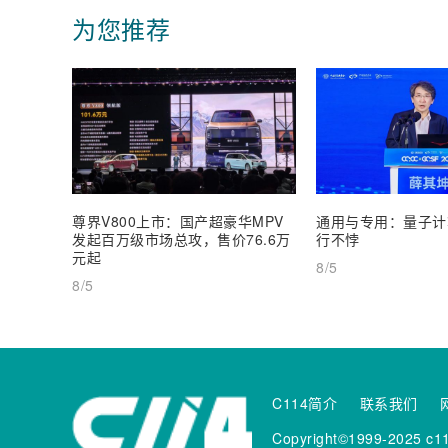
为您推荐
尊界V800上市：国产超豪华MPV
通用与专用：量子计
发起百万级市场总攻，售价76.6万
行不悖
元起
8/5
8/5
C114简介
联系我们
Copyright©1999-2025 c11