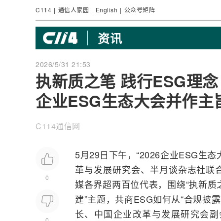
C114
|
通信人家园
|
English
|
公众号矩阵
资讯
2026/5/31 21:53
执新质之笔 践行ESG理念
企业ESG生态大会并作主
C114通信网
5月29日下午，“2026企业ESG
革与发展研究会、半月谈杂志社联
0
媒各界超两百位代表，围绕“执新质
建”主题，共商ESG如何从“合规披露
长、中国企业改革与发展研究会副
0