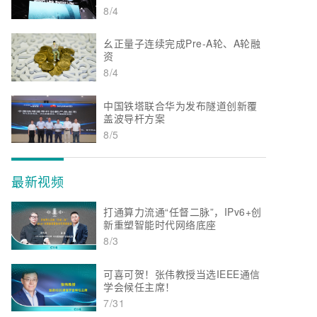
8/4
幺正量子连续完成Pre-A轮、A轮融
资
8/4
中国铁塔联合华为发布隧道创新覆
盖波导杆方案
8/5
最新视频
打通算力流通“任督二脉”，IPv6+创
新重塑智能时代网络底座
8/3
可喜可贺！张伟教授当选IEEE通信
学会候任主席！
7/31