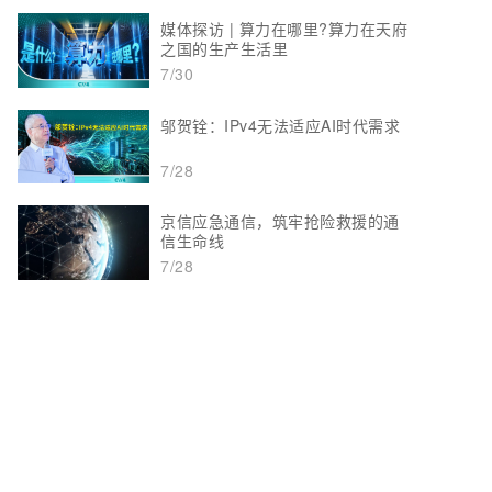
媒体探访 | 算力在哪里?算力在天府
之国的生产生活里
7/30
邬贺铨：IPv4无法适应AI时代需求
7/28
京信应急通信，筑牢抢险救援的通
信生命线
7/28