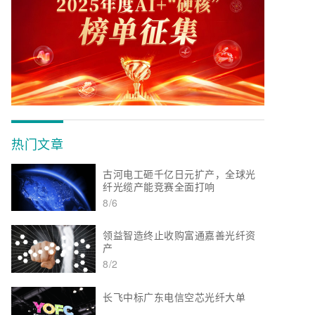
热门文章
古河电工砸千亿日元扩产，全球光
纤光缆产能竞赛全面打响
8/6
领益智造终止收购富通嘉善光纤资
产
8/2
长飞中标广东电信空芯光纤大单