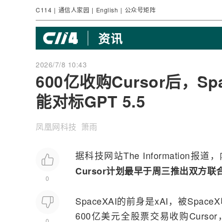
C114
|
通信人家园
|
English
|
公众号矩阵
资讯
2026/7/8 10:43
600亿收购Cursor后，
能对标GPT 5.5
凤凰网科技 箫雨
据科技网站The Information
Cursor计划最早于周三推出双方联
0
SpaceXAI的前身是xAI，被Spac
600亿美元全股票交易收购Curs
0