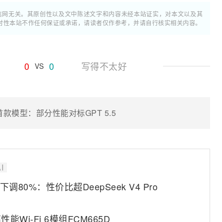
通信网无关。其原创性以及文中陈述文字和内容未经本站证实，对本文以及其
时性本站不作任何保证或承诺，请读者仅作参考，并请自行核实相关内容。
0
0
写得不太好
VS
发首款模型：部分性能对标GPT 5.5
I
a下调80%：性价比超DeepSeek V4 Pro
Wi-Fi 6模组FCM665D