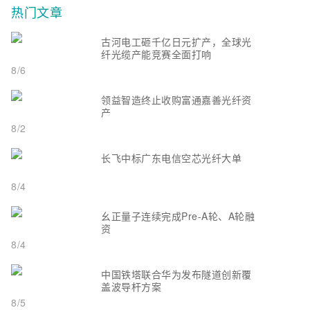
热门文章
古河电工砸千亿日元扩产，全球光
纤光缆产能竞赛全面打响
8/6
领益智造终止收购富通嘉善光纤资
产
8/2
长飞中标广东电信空芯光纤大单
8/4
幺正量子连续完成Pre-A轮、A轮融
资
8/4
中国铁塔联合华为发布隧道创新覆
盖波导杆方案
8/5