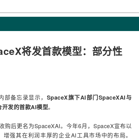
SpaceX将发首款模型：部分性
报道，内部备忘录显示，
SpaceX
旗下
AI
部门SpaceXAI与
。
合开发的首款AI模型
eX收购后更名为SpaceXAI。今年6月，SpaceX宣布以
or，增强其在利润丰厚的企业AI工具市场中的布局。