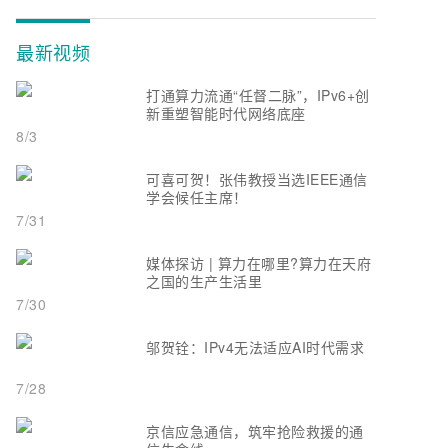
最新视频
打通算力流通“任督二脉”，IPv6+创
新重塑智能时代网络底座
8/3
可喜可贺！张伟教授当选IEEE通信
学会候任主席！
7/31
媒体探访 | 算力在哪里?算力在天府
之国的生产生活里
7/30
邬贺铨：IPv4无法适应AI时代需求
7/28
京信应急通信，筑牢抢险救援的通