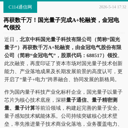
C114通信网
2026-5-14 17:32
再获数千万！国光量子完成A+轮融资，金冠电
气领投
近日，
北京中科国光量子科技有限公司
（
简称“国光
量子”
）
再获
数千万A+轮融资
，
由
金冠电气股份有限
公司
（
简称“金冠电气”，股票代码：688517
）
领投
。
此次融资，再度印证了资本市场对国光量子技术创新
能力、产业落地成果及长期发展前景的高度认可，更
开启了“量子+电力”跨界融合、协同发展的新格局。
作为国内量子科技产业化标杆企业，国光量子以量子
芯片为核心技术底座，深耕
量子通信、量子
精密
测
量、量子计算
等前沿领域，构建起完善的量子安全、
量子感知技术赋能体系。公司持续突破核心技术壁
垒，率先推进量子技术商业化落地，业务覆盖电力、