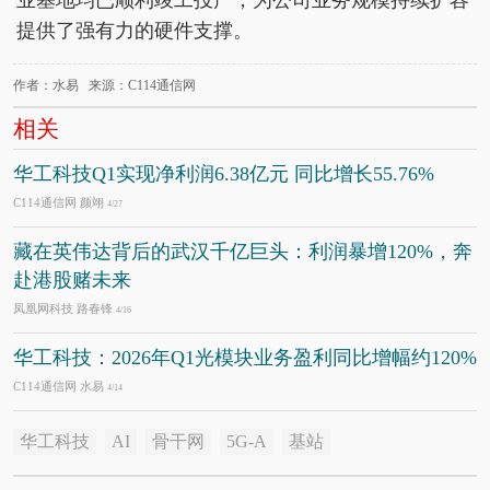
提供了强有力的硬件支撑。
作者：水易 来源：C114通信网
相关
华工科技Q1实现净利润6.38亿元 同比增长55.76%
C114通信网 颜翊
4/27
藏在英伟达背后的武汉千亿巨头：利润暴增120%，奔
赴港股赌未来
凤凰网科技 路春锋
4/16
华工科技：2026年Q1光模块业务盈利同比增幅约120%
C114通信网 水易
4/14
华工科技
AI
骨干网
5G-A
基站