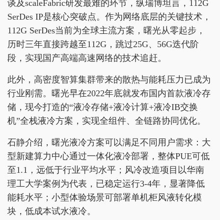
谈及scaleFabric研发最难的环节，纵瑞博坦言，112G
SerDes IP是核心突破点。作为网络底层的关键技术，
112G SerDes当前为全球主流方案，曙光从零起步，
历时三年直接跨越至112G，跳过25G、56G迭代阶
段，实现国产高端高速网络的技术追赶。
此外，高密度智算集群带来的散热与能耗压力已成为
行业刚需。曙光早在2022年底就发布国内首款液冷存
储，现今打造的“液冷存储+液冷计算+液冷IB交换
机”全栈液冷方案，实现全组件、全链路协同优化。
石静介绍，曙光液冷方案可以满足不同用户需求：大
型新建算力中心通过一体化液冷部署，整体PUE可低
至1.1，远低于行业平均水平；风冷改造项目以华南
理工大学案例为代表，已稳定运行3-4年，显著降低
能耗水平；小型体验场景可部署单机柜风液转化模
块，低成本试水液冷。