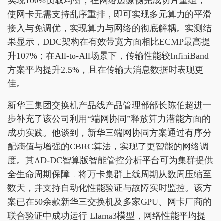
实现100%负载均衡；在网络边缘侧完成切片重组，
使网卡无需支持乱序重排，即可实现多元算力的平滑
接入与免调优，实现算力与网络的彻底解耦。实测结
果显示，DDC架构在有效带宽方面相比ECMP最高提
升107%；在All-to-All场景下，传输性能较InfiniBand
方案平均提升2.5%，且在传输大消息数据时表现更
佳。
新华三集团交换机产品线产品管理部部长陈伯超进一
步补充了该公司利用“端网协同”释放算力潜能方面的
成功实践。他谈到，新华三端网协同方案通过有序分
配熵值与增强的CBRC算法，实现了更智能的网络调
度。其AD-DC智算版智能管控分析平台可为集群提供
全生命周期保障，将万卡集群上线周期从数周压缩至
数天，并支持自动化性能验证与故障实时监控。该方
案已在50余款新华三交换机及多家GPU、网卡厂商的
联合验证中成功运行 Llama3模型，网络性能平均提