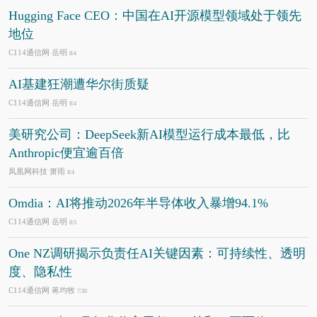
Hugging Face CEO：中国在AI开源模型领域处于领先
地位
C114通信网 岳明
8/4
AI基建狂潮遭华尔街质疑
C114通信网 岳明
8/4
美研究公司：DeepSeek新AI模型运行成本最低，比
Anthropic便宜逾百倍
凤凰网科技 箫雨
8/4
Omdia：AI将推动2026年半导体收入暴增94.1%
C114通信网 岳明
8/3
One NZ调研揭示负责任AI关键因素：可持续性、透明
度、隐私性
C114通信网 蒋均牧
7/30