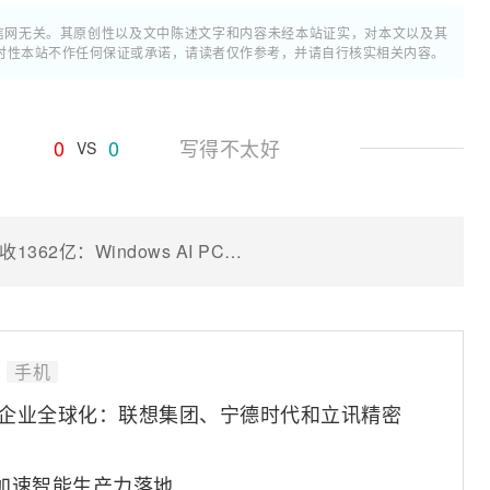
通信网无关。其原创性以及文中陈述文字和内容未经本站证实，对本文以及其
时性本站不作任何保证或承诺，请读者仅作参考，并请自行核实相关内容。
0
0
写得不太好
VS
历史最高成绩！联想集团第一财季营收1362亿：Windows AI PC全球市占率第一
手机
国企业全球化：联想集团、宁德时代和立讯精密
AI加速智能生产力落地