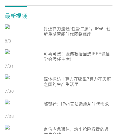
最新视频
打通算力流通“任督二脉”，IPv6+创
新重塑智能时代网络底座
8/3
可喜可贺！张伟教授当选IEEE通信
学会候任主席！
7/31
媒体探访 | 算力在哪里?算力在天府
之国的生产生活里
7/30
邬贺铨：IPv4无法适应AI时代需求
7/28
京信应急通信，筑牢抢险救援的通