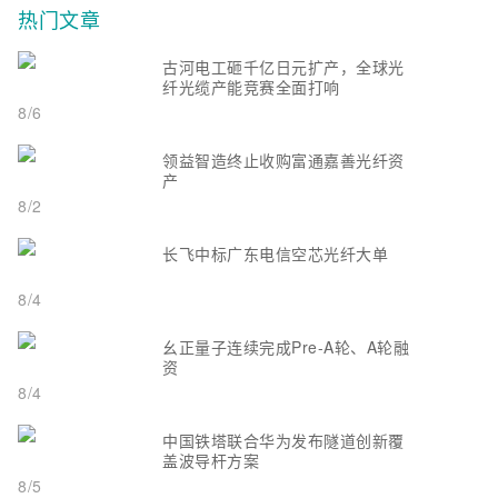
热门文章
古河电工砸千亿日元扩产，全球光
纤光缆产能竞赛全面打响
8/6
领益智造终止收购富通嘉善光纤资
产
8/2
长飞中标广东电信空芯光纤大单
8/4
幺正量子连续完成Pre-A轮、A轮融
资
8/4
中国铁塔联合华为发布隧道创新覆
盖波导杆方案
8/5