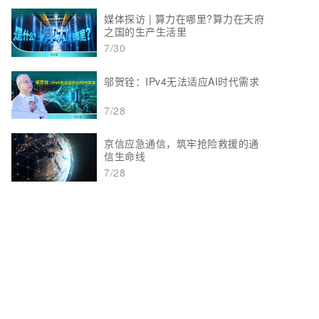
媒体探访 | 算力在哪里?算力在天府
之国的生产生活里
7/30
邬贺铨：IPv4无法适应AI时代需求
7/28
京信应急通信，筑牢抢险救援的通
信生命线
7/28