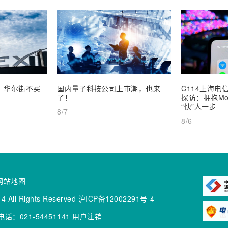
业，华尔街不买
国内量子科技公司上市潮，也来
C114上海电信
了！
探访：拥抱Mob
“快”人一步
8/7
8/6
网站地图
4 All Rights Reserved
沪ICP备12002291号-4
话：021-54451141
用户注销