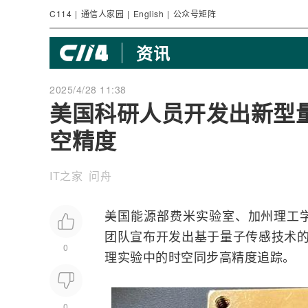
C114
|
通信人家园
|
English
|
公众号矩阵
资讯
2025/4/28 11:38
美国科研人员开发出新型
空精度
IT之家 问舟
美国能源部费米实验室、加州理工学
团队宣布开发出基于量子传感技术
0
理实验中的时空同步高精度追踪。
0