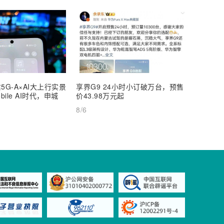
5G-A×AI大上行实景
享界G9 24小时小订破万台，预售
【深度
ile AI时代，申城
价43.98万元起
AI Inf
8/6
8/6