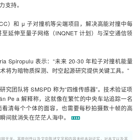
有力支持。
CC
）和 μ 子对撞机等尖端项目，解决高能对撞中每
至延伸至量子网络（INQNET 计划）与深空通信领
Spiropulu 表示：“未来 20-30 年粒子对撞机能量
术将为暗物质探测、时空起源研究提供关键工具。”
究团队将 SMSPD 称为“四维传感器”。技术验证项
ián Pe a 解释称，这就像在繁忙的中央车站追踪一名
面看清每个个体的面容，也需要每秒拍摄数十帧的高
个瞬间就消失在茫茫人海中。
通信网无关。其原创性以及文中陈述文字和内容未经本站证实，对本文以及其