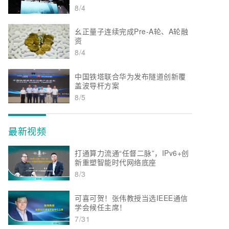
8/4
幺正量子连续完成Pre-A轮、A轮融
资
8/4
中国铁塔联合华为发布隧道创新覆
盖波导杆方案
8/5
最新视频
打通算力流通“任督二脉”，IPv6+创
新重塑智能时代网络底座
8/3
可喜可贺！张伟教授当选IEEE通信
学会候任主席！
7/31