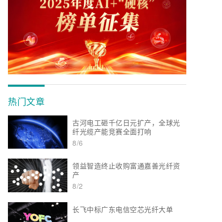
热门文章
古河电工砸千亿日元扩产，全球光
纤光缆产能竞赛全面打响
8/6
领益智造终止收购富通嘉善光纤资
产
8/2
长飞中标广东电信空芯光纤大单