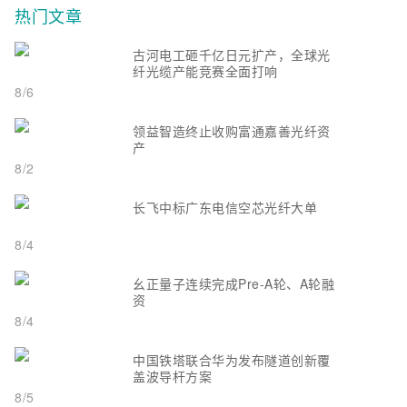
热门文章
古河电工砸千亿日元扩产，全球光
纤光缆产能竞赛全面打响
8/6
领益智造终止收购富通嘉善光纤资
产
8/2
长飞中标广东电信空芯光纤大单
8/4
幺正量子连续完成Pre-A轮、A轮融
资
8/4
中国铁塔联合华为发布隧道创新覆
盖波导杆方案
8/5