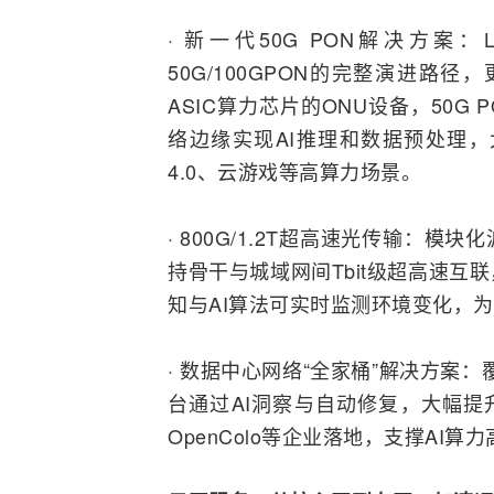
· 新一代50G
PON
解决方案：Li
50G/100GPON的完整演进路
ASIC
算力芯片的ONU设备，50G
络边缘实现AI推理和数据预处理
4.0、云游戏等高算力场景。
· 800G/1.2T超高速
光传输
：模块化波
持骨干与
城域网
间Tbit级超高速
知与AI算法可实时
监测
环境变化，为
· 数据中心网络“全家桶”解决方案
台通过AI洞察与自动修复，大幅提
OpenColo等企业落地，支撑AI