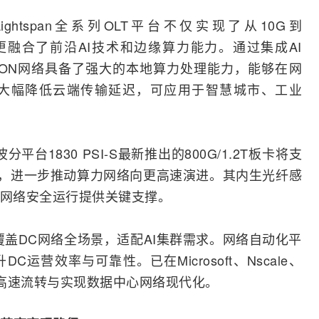
ghtspan全系列OLT平台不仅实现了从10G到
径，更融合了前沿AI技术和边缘算力能力。通过集成AI
 PON网络具备了强大的本地算力处理能力，能够在网
，大幅降低云端传输延迟，可应用于智慧城市、工业
分平台1830 PSI-S最新推出的800G/1.2T板卡将支
互联，进一步推动算力网络向更高速演进。其内生
光纤
感
网络安全
运行提供关键支撑。
：覆盖DC网络全场景，适配AI集群需求。网络自动化平
升DC运营效率与可靠性。已在
Microsoft
、Nscale、
算力高速流转与实现数据中心网络现代化。