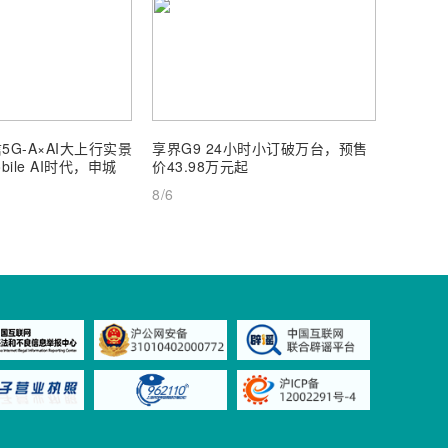
5G-A×AI大上行实景
享界G9 24小时小订破万台，预售
【深度
ile AI时代，申城
价43.98万元起
AI Inf
8/6
8/6