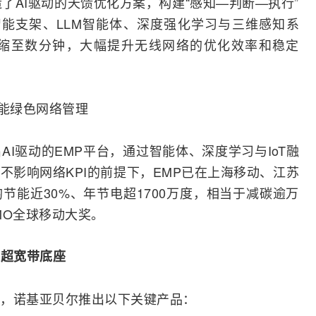
了AI驱动的天馈优化方案，构建“感知—判断—执行”
R智能支架、LLM智能体、深度强化学习与三维感知系
缩至数分钟，大幅提升无线网络的优化效率和稳定
赋能绿色网络管理
I驱动的EMP平台，通过智能体、深度学习与IoT
融
不影响网络KPI的前提下，EMP已在上海移动、江苏
节能近30%、年节电超1700万度，相当于减碳逾万
MO全球移动大奖。
建超
宽带
底座
，诺基亚贝尔推出以下关键产品：