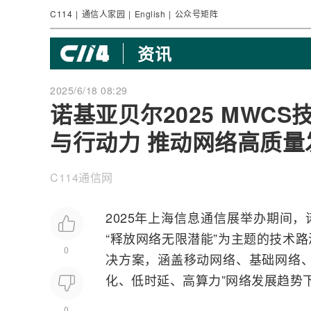
C114
|
通信人家园
|
English
|
公众号矩阵
资讯
2025/6/18 08:29
诺基亚贝尔2025 MWC
与行动力 推动网络高质量
C114通信网
2025年上
海信
息通信展举办期间，
“释放
网络
无限潜能”为主题的技术
0
决方案，涵盖移动网络、基础网络、
化、低时延、高算力”网络发展趋势
0