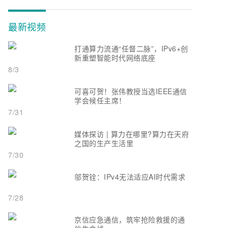
最新视频
打通算力流通“任督二脉”，IPv6+创
新重塑智能时代网络底座
8/3
可喜可贺！张伟教授当选IEEE通信
学会候任主席！
7/31
媒体探访 | 算力在哪里?算力在天府
之国的生产生活里
7/30
邬贺铨：IPv4无法适应AI时代需求
7/28
京信应急通信，筑牢抢险救援的通