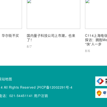
业，华尔街不买
国内量子科技公司上市潮，也来
C114上海电信
了！
探访：拥抱Mob
“快”人一步
8/7
8/6
网站地图
4 All Rights Reserved
沪ICP备12002291号-4
话：021-54451141
用户注销