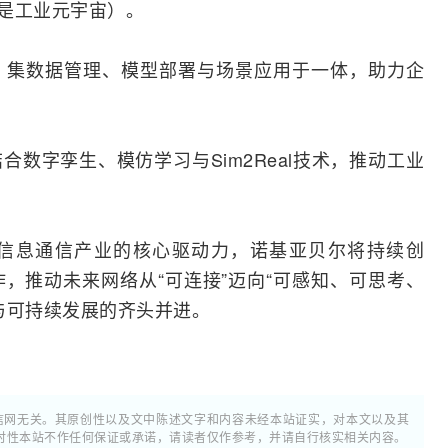
是工业元宇宙）。
AI平台：集数据管理、模型部署与场景应用于一体，助力企
结合
数字孪生
、模仿学习与Sim2Real技术，推动工业
球信息通信产业的核心驱动力，诺基亚贝尔将持续创
，推动未来网络从“可连接”迈向“可感知、可思考、
与可持续发展的齐头并进。
通信网无关。其原创性以及文中陈述文字和内容未经本站证实，对本文以及其
时性本站不作任何保证或承诺，请读者仅作参考，并请自行核实相关内容。