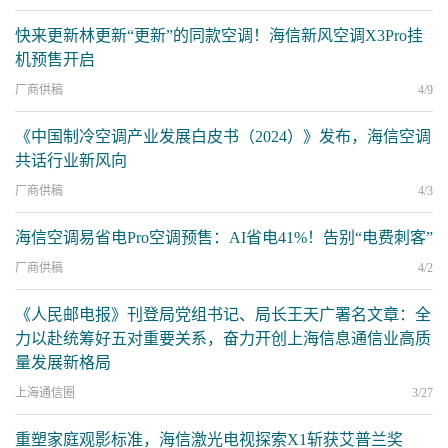
快来更新林更新“更新”的同款空调！海信新风空调X3Pro挂
机预售开启
厂商供稿
4/9
《中国制冷空调产业发展白皮书（2024）》发布，海信空调
共话行业新风向
厂商供稿
4/3
海信空调易省电Pro空调预售：AI省电41%！告别“电费刺客”
厂商供稿
4/2
《人民邮电报》刊登局党组书记、局长王天广署名文章：全
力以赴统筹好五对重要关系，奋力开创上海信息通信业高质
量发展新格局
上海通信圈
3/27
重塑家庭观影标准，海信激光电视探索X1斩获艾普兰奖