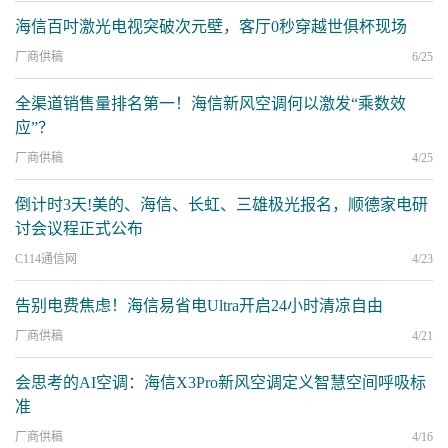
海信百吋激光电视突破次元壁，客厅0秒穿越世俱杯现场
厂商供稿
6/25
全渠道销售量排名第一！海信新风空调何以激发“乘数效
应”？
厂商供稿
4/25
倒计时3天!美的、海信、长虹、三雄极光报名，顺德家电研
讨会议程正式公布
C114通信网
4/23
告别电费焦虑！海信易省电Ultra开启24小时清凉自由
厂商供稿
4/21
会思考的AI空调：海信X3Pro新风空调定义智慧空间呼吸标
准
厂商供稿
4/16