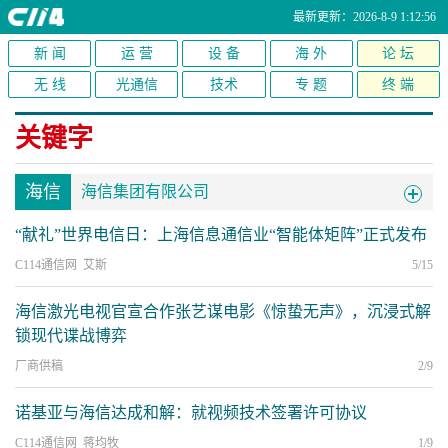
最新更新：2026-8-9 1:12:56
新 闻
运 营
设 备
海 外
论 坛
无 线
光通信
技术
专 题
终 端
关键字
海信
海信集团有限公司
“献礼”世界电信日：上海信息通信业“智能体矩阵”正式发布
C114通信网 艾斯
5/15
海信激光电视官宣合作张艺谋电影《惊蛰无声》，沉浸式解
锁现代谍战博弈
厂商供稿
2/9
诺基亚与海信达成和解：就视频技术签署许可协议
C114通信网 蒋均牧
1/9