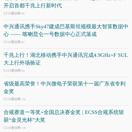
开启首都千兆上行新时代
C114通信网
8/6
中兴通讯携手Sky47建成巴基斯坦规模最大智算数据中
心 —— 喀喇昆仑一号数据中心正式落成
C114通信网
8/5
千兆上行！湖北移动携手中兴通讯完成4.9GHz+F SUL
大上行外场验证
C114通信网
8/3
省级最高荣誉！中兴微电子荣获第十一届广东省专利
金奖
C114通信网
7/31
合规赛道一等奖+全国总决赛金奖 | ECSS合规系统斩
获“金灵光杯”大奖
C114通信网
7/29