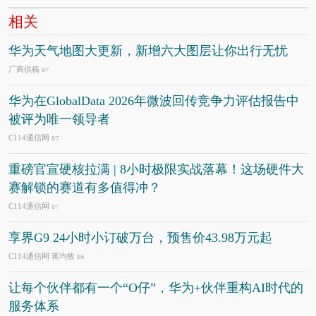
相关
华为天气地图大更新，新增六大图层让你出行无忧
厂商供稿
8/7
华为在GlobalData 2026年微波回传竞争力评估报告中
被评为唯一领导者
C114通信网
8/7
重磅官宣硬核拉满 | 8小时极限实战落幕！这场硬件大
赛解锁的赛道有多值得冲？
C114通信网
8/7
享界G9 24小时小订破万台，预售价43.98万元起
C114通信网 蒋均牧
8/6
让每个伙伴都有一个“O仔”，华为+伙伴重构AI时代的
服务体系