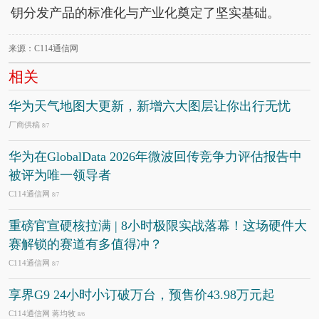
钥分发产品的标准化与产业化奠定了坚实基础。
来源：C114通信网
相关
华为天气地图大更新，新增六大图层让你出行无忧
厂商供稿
8/7
华为在GlobalData 2026年微波回传竞争力评估报告中
被评为唯一领导者
C114通信网
8/7
重磅官宣硬核拉满 | 8小时极限实战落幕！这场硬件大
赛解锁的赛道有多值得冲？
C114通信网
8/7
享界G9 24小时小订破万台，预售价43.98万元起
C114通信网 蒋均牧
8/6