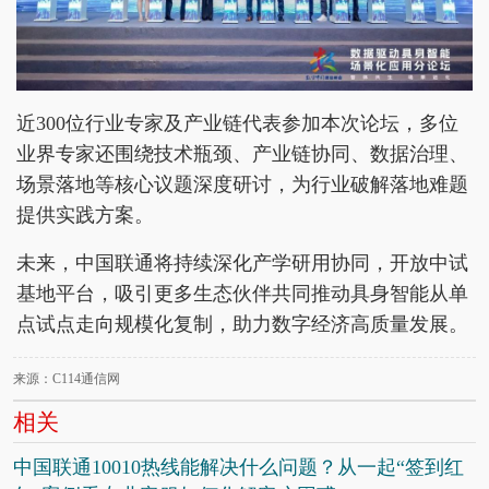
近300位行业专家及产业链代表参加本次论坛，多位
业界专家还围绕技术瓶颈、产业链协同、数据治理、
场景落地等核心议题深度研讨，为行业破解落地难题
提供实践方案。
未来，中国联通将持续深化产学研用协同，开放中试
基地平台，吸引更多生态伙伴共同推动具身智能从单
点试点走向规模化复制，助力数字经济高质量发展。
来源：C114通信网
相关
中国联通10010热线能解决什么问题？从一起“签到红