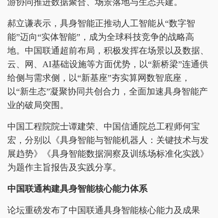
游协同推进数据聚合、场景落地与生态共建。
郝立谦表示，具身智能正推动人工智能从“数字智
能”迈向“实体智能”，成为全球科技竞争的战略高
地。中国联通超前布局，积极发挥在场景以及数据、
云、网、AI基础设施等方面优势，以“新桥梁”连通供
给侧与需求侧，以“新基座”夯实算网数智底座，
以“新生态”凝聚协同共创合力，全面加速具身智能产
业的破局突围。
中国工程院院士谭建荣、中国信通院总工程师何宝
宏，分别以《具身智能与智能机器人：关键技术与发
展趋势》《具身智能数据洞察及训练场标准化实践》
为题作主旨报告及实践分享。
中国联通构建具身智能核心能力体系
论坛重磅发布了中国联通具身智能核心能力及成果