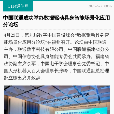
C114通信网
2026-4-30 08:42
中国联通成功举办数据驱动具身智能场景化应用
分论坛
4月29日，第九届数字中国建设峰会“数据驱动具身智
能场景化应用分论坛”在福州召开。论坛由中国联通
主办，联通数字科技有限公司、中国联通福建省分公
司、中国信息协会具身智能专委会共同承办。福建省
政协副主席余军，中国电子学会理事会党委书记、中
国人形机器人百人会理事长张峰，中国联通副总经理
郝立谦出席并致辞。