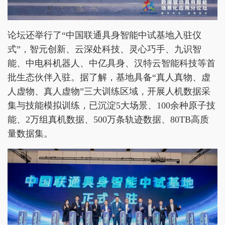
论坛还举行了“中国联通具身智能中试基地入驻仪
式”，智元创新、云深处科技、灵心巧手、九识智
能、中电科机器人、中亿具身、汉特云智能科技等首
批生态伙伴入驻。据了解，基地具备“真人真物、虚
人虚物、真人虚物”三大训练区域，开展人机数据采
集与技能模拟训练，已沉淀5大场景、100余种原子技
能、2万组真机数据、500万条轨迹数据、80TB高质
量数据集。