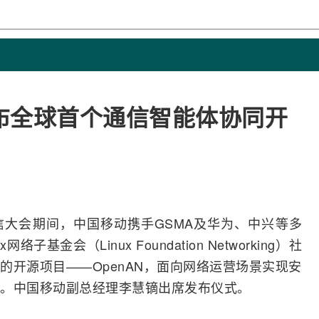
布全球首个通信智能体协同开
信
大会期间，
中国移动
携手GSMA及
华为
、
中兴
等多
x
网络
子基金会（Linux Foundation Networking）社
的开源项目——OpenAN，面向网络运营场景实现安
。中国移动副总经理李慧镝出席发布仪式。