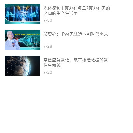
媒体探访 | 算力在哪里?算力在天府
之国的生产生活里
7/30
邬贺铨：IPv4无法适应AI时代需求
7/28
京信应急通信，筑牢抢险救援的通
信生命线
7/28