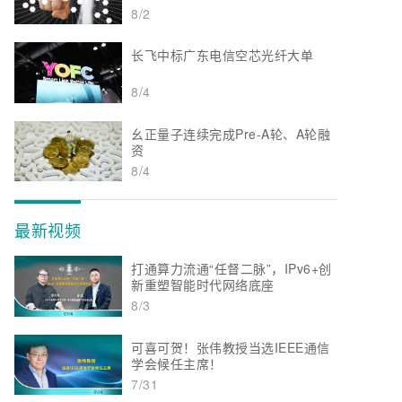
8/2
长飞中标广东电信空芯光纤大单
8/4
幺正量子连续完成Pre-A轮、A轮融
资
8/4
最新视频
打通算力流通“任督二脉”，IPv6+创
新重塑智能时代网络底座
8/3
可喜可贺！张伟教授当选IEEE通信
学会候任主席！
7/31