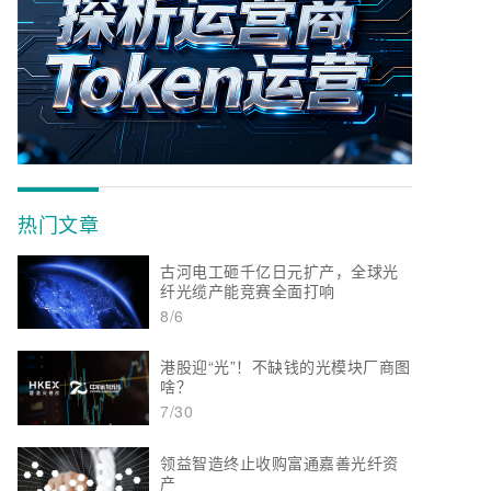
热门文章
古河电工砸千亿日元扩产，全球光
纤光缆产能竞赛全面打响
8/6
港股迎“光”！不缺钱的光模块厂商图
啥？
7/30
领益智造终止收购富通嘉善光纤资
产