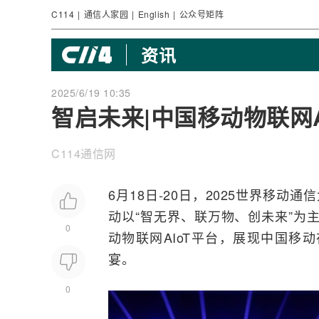
C114
|
通信人家园
|
English
|
公众号矩阵
资讯
2025/6/19 10:35
智启未来|中国移动物联网A
C114通信网
6月18日-20日，2025世界
移动通信
动
以“智无界、联万物、创未来”为主
0
动物联网AIoT平台，展现中国移
宴。
0