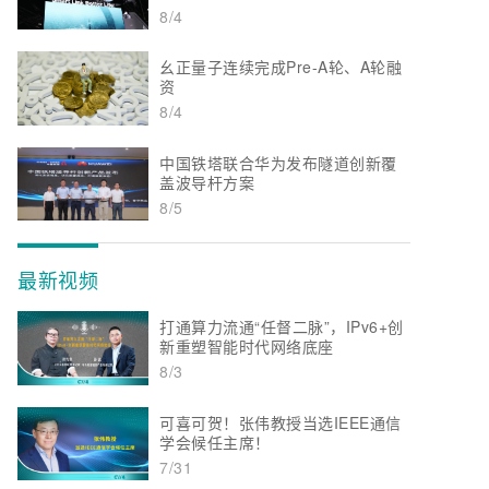
8/4
幺正量子连续完成Pre-A轮、A轮融
资
8/4
中国铁塔联合华为发布隧道创新覆
盖波导杆方案
8/5
最新视频
打通算力流通“任督二脉”，IPv6+创
新重塑智能时代网络底座
8/3
可喜可贺！张伟教授当选IEEE通信
学会候任主席！
7/31