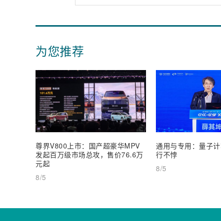
为您推荐
尊界V800上市：国产超豪华MPV
通用与专用：量子计
发起百万级市场总攻，售价76.6万
行不悖
元起
8/5
8/5