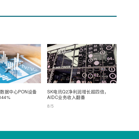
年数据中心PON设备
SK电讯Q2净利润增长超四倍，
Spac
44%
AIDC业务收入翻番
硬刚美
8/5
8/5