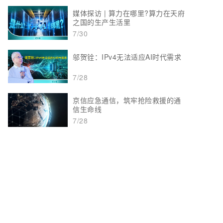
媒体探访 | 算力在哪里?算力在天府
之国的生产生活里
7/30
邬贺铨：IPv4无法适应AI时代需求
7/28
京信应急通信，筑牢抢险救援的通
信生命线
7/28