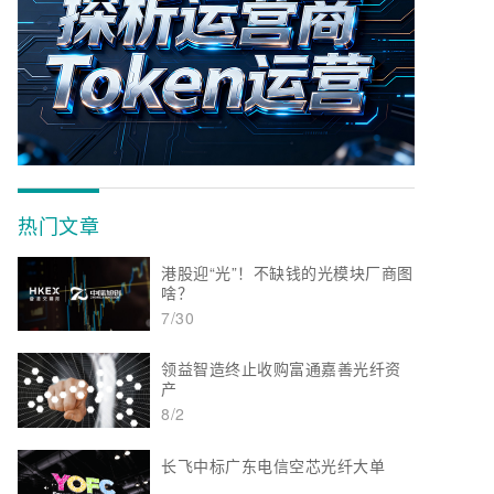
热门文章
港股迎“光”！不缺钱的光模块厂商图
啥？
7/30
领益智造终止收购富通嘉善光纤资
产
8/2
长飞中标广东电信空芯光纤大单