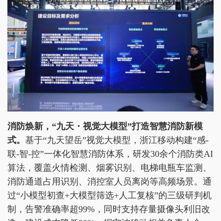
消防
焕新
，“
九天・视觉大模型
”
打造智慧消防新模
式
。
基于“九天望岳”视觉大模型，浙江移动构建“感-
联-智-控”一体化智慧消防体系，研发30余个消防类AI
算法，覆盖火情检测、烟雾识别、电梯电瓶车监测、
消防通道占用识别、消控室人员离岗等高频场景。通
过“小模型初查+大模型筛选+人工复核”的三级研判机
制，告警准确率超99%，同时支持存量摄像头利旧改