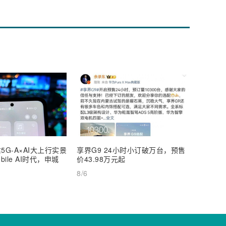
5G-A×AI大上行实景
享界G9 24小时小订破万台，预售
【深度
ile AI时代，申城
价43.98万元起
AI Inf
8/6
8/6