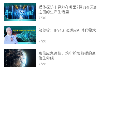
媒体探访 | 算力在哪里?算力在天府
之国的生产生活里
7/30
邬贺铨：IPv4无法适应AI时代需求
7/28
京信应急通信，筑牢抢险救援的通
信生命线
7/28