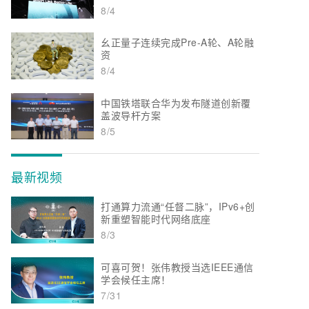
8/4
幺正量子连续完成Pre-A轮、A轮融
资
8/4
中国铁塔联合华为发布隧道创新覆
盖波导杆方案
8/5
最新视频
打通算力流通“任督二脉”，IPv6+创
新重塑智能时代网络底座
8/3
可喜可贺！张伟教授当选IEEE通信
学会候任主席！
7/31