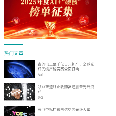
热门文章
古河电工砸千亿日元扩产，全球光
纤光缆产能竞赛全面打响
8/6
领益智造终止收购富通嘉善光纤资
产
8/2
长飞中标广东电信空芯光纤大单