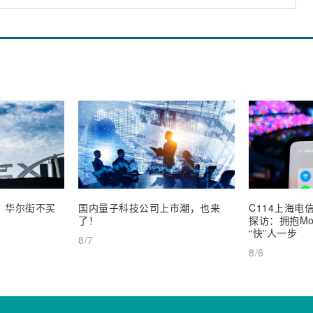
业，华尔街不买
国内量子科技公司上市潮，也来
C114上海电信
了！
探访：拥抱Mob
“快”人一步
8/7
8/6