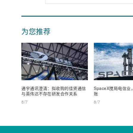
为您推荐
通宇通讯澄清：拟收购的佳贤通信
SpaceX搅局电信
与英伟达不存在研发合作关系
账
8/7
8/7