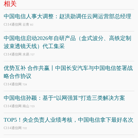
相关
中国电信人事大调整：赵洪勋调任云网运营部总经理
C114通信网 云青
8/2
中国电信启动2026年自研产品（盒式波分、高铁定制
波束透镜天线）代工集采
C114通信网 水易
7/27
优势互补 合作共赢丨中国长安汽车与中国电信签署战
略合作协议
C114通信网
7/24
中国电信孙颖：基于“以网强算”打造三类解决方案
C114通信网 南山
7/23
TOP5！央企负责人业绩考核，中国电信拿下最好名次
C114通信网
7/22