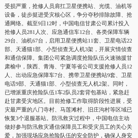
受损严重，抢修人员肩扛卫星便携站、光缆、油机等
设备，徒步挺进受灾核心区，争分夺秒排除故障、抢
通网络。截至9日12时，中国电信甘肃公司累计投入
抢修人员281人次、应急通信车12台、各类保障车辆
29台、油机67台，启用卫星便携站11套、卫星电话22
部、天通猫1部、小型侦查无人机3架，开展灾情侦查
和通信保障。集团公司紧急调度抢险队伍火速驰援甘
肃榆中，陕西、青海、宁夏等省公司支援抢修人员12
人、出动应急保障车7台、携带卫星便携站9套、卫星
电话9部、天通猫1部、小型侦查无人机2架。同时，
已增派重庆抢险队伍1车2队员2套背包基站，紧急赶
赴甘肃受灾地区。目前抢修工作取得阶段性进展，受
灾最严重的八门寺村、马莲滩村、旧庄沟村等区域已
恢复3个退服基站。防汛救灾过程中，中国电信主动
做好参与防汛救灾通信保障员工和受灾员工的关心关
爱，加强现场应急抢险队伍的安全防护，确保人身安