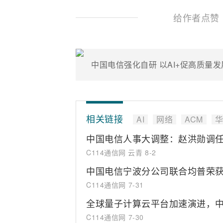
给作者点赞
中国电信强化自研 以AI+促高质量发
相关链接
AI
网络
ACM
华
中国电信人事大调整：赵洪勋调
C114通信网 云青
8-2
中国电信宁波分公司联合均普荣获
C114通信网
7-31
全球量子计算云平台加速演进，中
C114通信网
7-30