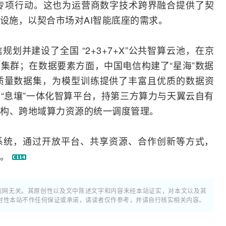
+”专项行动。这也为运营商数字技术跨界融合提供了契
础设施，以契合市场对AI智能底座的需求。
划并建设了全国 “2+3+7+X”公共智算云池，在京
集群；在数据要素方面，中国电信构建了“星海”数据
s高质量数据集，为模型训练提供了丰富且优质的数据资
“息壤”一体化智算平台，持第三方算力与天翼云自有
构、跨地域算力资源的统一调度管理。
系统，通过开放平台、共享资源、合作创新等方式，
展。
通信网无关。其原创性以及文中陈述文字和内容未经本站证实，对本文以及其
时性本站不作任何保证或承诺，请读者仅作参考，并请自行核实相关内容。