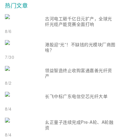
热门文章
古河电工砸千亿日元扩产，全球光
纤光缆产能竞赛全面打响
8/6
港股迎“光”！不缺钱的光模块厂商图
啥？
7/30
领益智造终止收购富通嘉善光纤资
产
8/2
长飞中标广东电信空芯光纤大单
8/4
幺正量子连续完成Pre-A轮、A轮融
资
8/4