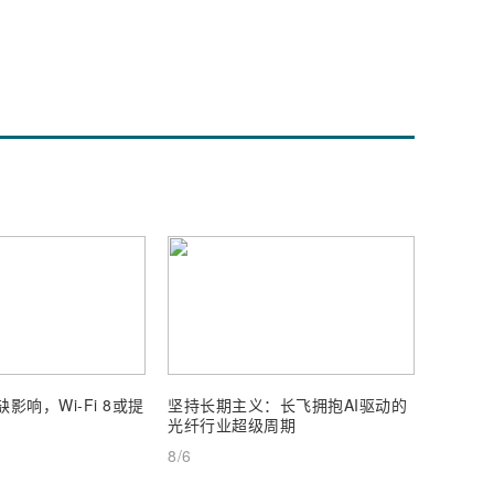
影响，Wi-Fi 8或提
坚持长期主义：长飞拥抱AI驱动的
通宇通
光纤行业超级周期
25%
8/6
8/6