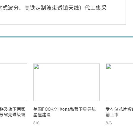
（盒式波分、高铁定制波束透镜天线）代工集采
联及旗下两家
美国FCC批准Xona私营卫星导航
受存储芯片短缺
 江苏省先进级智
星座建设
前上市
8/6
8/6