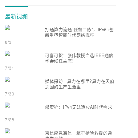
最新视频
打通算力流通“任督二脉”，IPv6+创
新重塑智能时代网络底座
8/3
可喜可贺！张伟教授当选IEEE通信
学会候任主席！
7/31
媒体探访 | 算力在哪里?算力在天府
之国的生产生活里
7/30
邬贺铨：IPv4无法适应AI时代需求
7/28
京信应急通信，筑牢抢险救援的通