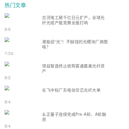
热门文章
古河电工砸千亿日元扩产，全球光
纤光缆产能竞赛全面打响
8/6
港股迎“光”！不缺钱的光模块厂商图
啥？
7/30
领益智造终止收购富通嘉善光纤资
产
8/2
长飞中标广东电信空芯光纤大单
8/4
幺正量子连续完成Pre-A轮、A轮融
资
8/4