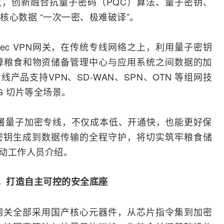
议，创新
融合
抗量子密码（PQC）算法、量子密钥、
心数据 “一次一密、极难破译”。
ec
VPN
网关，在传统专线网络之上，利用量子密钥
，保障粮食和物资储备管理中心与应用系统之间数据的加
产品支持VPN、SD-WAN、SPN、
OTN
等组网技
G
切片等全场景。
署量子加密专线，不仅成本低、开通快，也能更好保
密钥生成到数据传输的全程守护，将切实筑牢粮食储
移动工作人员介绍。
系，打造自主可控的安全底座
网关全部采用国产核心元器件，从芯片指令集到加密