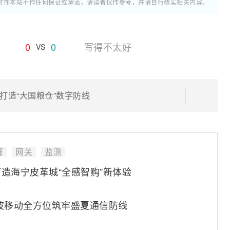
时性本站不作任何保证或承诺，请读者仅作参考，并请自行核实相关内容。
0
0
写得不太好
VS
打造“大国粮仓”数字防线
算
网关
监测
造海宁皮革城“全感智购”新体验
波移动全方位筑牢盛夏通信防线