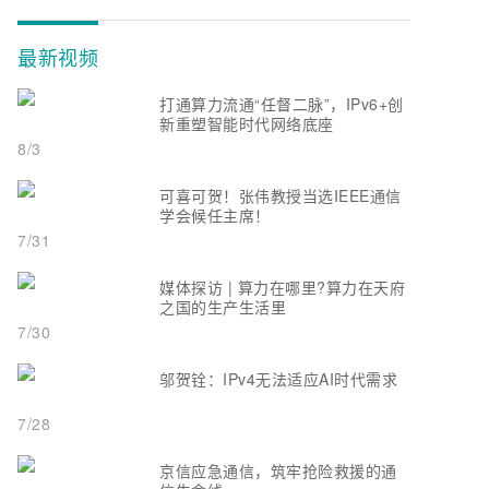
最新视频
打通算力流通“任督二脉”，IPv6+创
新重塑智能时代网络底座
8/3
可喜可贺！张伟教授当选IEEE通信
学会候任主席！
7/31
媒体探访 | 算力在哪里?算力在天府
之国的生产生活里
7/30
邬贺铨：IPv4无法适应AI时代需求
7/28
京信应急通信，筑牢抢险救援的通