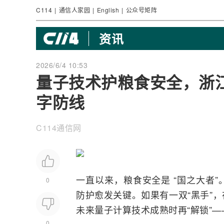
C114
|
通信人家园
|
English
|
公众号矩阵
资讯
2026/6/4 10:53
量子技术护粮食安全，浙江
字防线
C114通信网
一直以来，粮食安全是 “国之大者
0
防护愈发关键。如果有一双“黑手”
未来
量子计算
技术成熟时再“解锁”
0