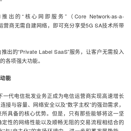
推出的“核心网即服务”（Core Network-as-a-
l
电信运营商无需自建网络，即可充分享受
5G
SA技术所带
出的“Private Label SaaS”服务，让客户无需投入
的各项强大功能。
动能
证明，下一代电信批发业务正成为电信运营商实现高速增长
络连接与容量、
网络安全
以及“数字主权”的强劲需求，
来所具备的核心优势。但是，只有那些能够将这一坚
确定性的网络性能以及顺畅无阻的交易流程相结合的
”与“自主化”的
市场环境
中，进一步积蓄发展势能，