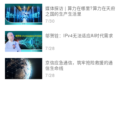
媒体探访 | 算力在哪里?算力在天府
之国的生产生活里
7/30
邬贺铨：IPv4无法适应AI时代需求
7/28
京信应急通信，筑牢抢险救援的通
信生命线
7/28