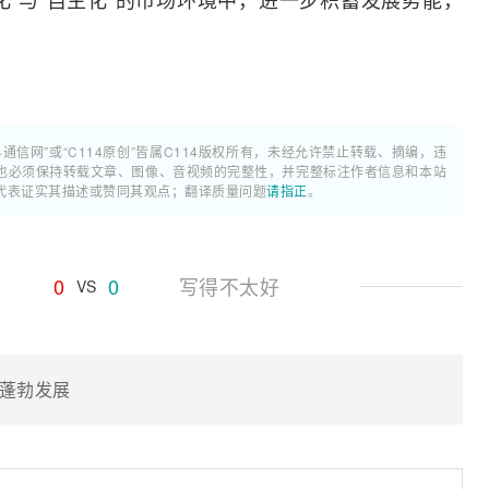
4通信网”或“C114原创”皆属C114版权所有，未经允许禁止转载、摘编，违
也必须保持转载文章、图像、音视频的完整性，并完整标注作者信息和本站
代表证实其描述或赞同其观点；翻译质量问题
请指正
。
0
0
写得不太好
VS
务蓬勃发展