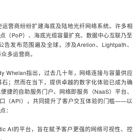
素
使运营商纷纷扩建海底及陆地
光纤
网络系统。许多相
入点（PoP）、海底光缆容量扩充、数据中心互联乃至
发布范围遍及全球，涉及Arelion、Lightpath、
iti等众多运营商。
ndy Whelan指出，过去几十年，网络连接与容量供应
基石；然而在当下，提供卓越的数字化体验已成为确
便捷的自助服务门户、网络即服务（NaaS）平台、
程序接口（API），共同提升了客户交互体验的门槛——以
点：
tic AI的平台，旨在赋予客户更强的网络可视性、控
。