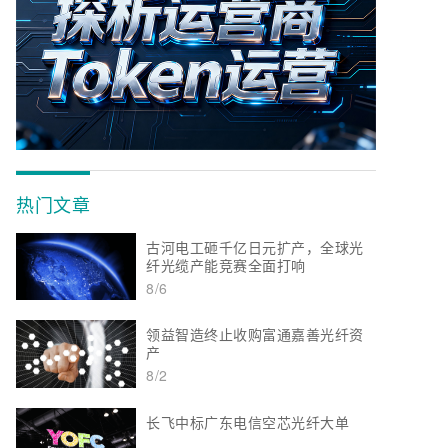
热门文章
古河电工砸千亿日元扩产，全球光
纤光缆产能竞赛全面打响
8/6
领益智造终止收购富通嘉善光纤资
产
8/2
长飞中标广东电信空芯光纤大单