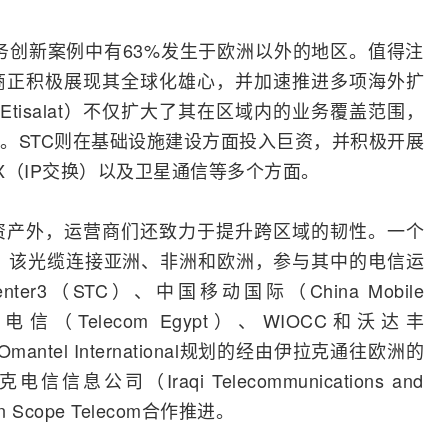
业务创新案例中有63%发生于欧洲以外的地区。值得注
商正积极展现其全球化雄心，并加速推进多项海外扩
sale（Etisalat）不仅扩大了其在区域内的业务覆盖范围，
。STC则在基础设施建设方面投入巨资，并积极开展
X（
IP
交换）以及
卫星通信
等多个方面。
资产外，运营商们还致力于提升跨区域的韧性。一个
，该
光缆
连接亚洲、非洲和欧洲，参与其中的电信运
nter3（STC）、
中国移动
国际（
China Mobile
、埃及电信（Telecom Egypt）、WIOCC和
沃达丰
mantel International规划的经由伊拉克通往欧洲的
司（Iraqi Telecommunications and
zon Scope Telecom合作推进。