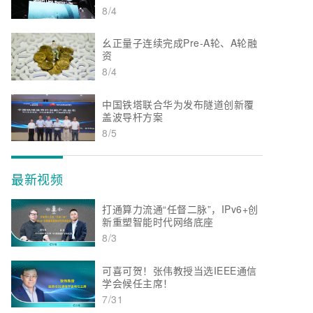
8/4
幺正量子连续完成Pre-A轮、A轮融
资
8/4
中国铁塔联合华为发布隧道创新覆
盖波导杆方案
8/5
最新视频
打通算力流通“任督二脉”，IPv6+创
新重塑智能时代网络底座
8/3
可喜可贺！张伟教授当选IEEE通信
学会候任主席！
7/31